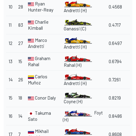
Ryan
10
28
0.4568
Hunter-Reay
Andretti (H)
Charlie
11
83
0.4717
Kimball
Ganassi (C)
Marco
12
27
0.6497
Andretti
Andretti (H)
Graham
13
15
0.6794
Rahal
Rahal (H)
Carlos
14
26
0.7261
Muñoz
Andretti (H)
15
18
Conor Daly
0.8219
Coyne (H)
Foyt
Takuma
16
14
0.8486
Sato
(H)
Mikhail
17
7
0.8608