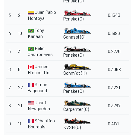
Penske (C)
Juan Pablo
3
2
0.1543
Montoya
Penske (C)
Tony
4
10
0.1896
Kanaan
Ganassi (C)
Helio
5
3
0.2726
Castroneves
Penske (C)
James
6
5
0.3068
Hinchcliffe
Schmidt (H)
Simon
7
22
0.3221
Pagenaud
Penske (C)
Josef
8
21
0.3767
Newgarden
Carpenter (C)
Sébastien
9
11
0.4171
Bourdais
KVSH (C)