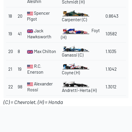
Aleshin
Schmidt (H)
Spencer
18
20
0.8643
Pigot
Carpenter (C)
Foyt
Jack
19
41
1.0582
Hawksworth
(H)
20
8
Max Chilton
1.1035
Ganassi (C)
R.C.
21
19
1.1042
Enerson
Coyne (H)
Alexander
22
98
1.3012
Rossi
Andretti-Herta (H)
(C) = Chevrolet, (H) = Honda