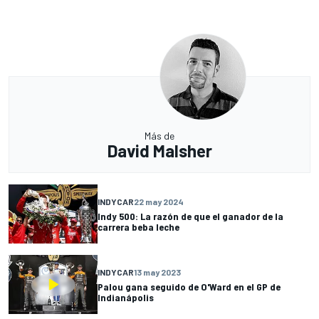
Más de
David Malsher
INDYCAR
22 may 2024
Indy 500: La razón de que el ganador de la
carrera beba leche
INDYCAR
13 may 2023
Palou gana seguido de O'Ward en el GP de
Indianápolis