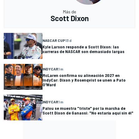
Más de
Scott Dixon
NASCAR CUP
13 d
Kyle Larson responde a Scott Dixon: las
carreras de NASCAR son demasiado largas
INDYCAR
1 m
McLaren confirma su alineación 2027 en
IndyCar: Dixon y Rosenqvist se unen a Pato
O'Ward
INDYCAR
1 m
Palou se muestra "triste" por la marcha de
Scott Dixon de Ganassi: "No estaría aquí sin él"