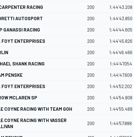
 CARPENTER RACING
200
1:44'43.208
DRETTI AUTOSPORT
200
1:44'43.850
P GANASSI RACING
200
1:44'44.605
. FOYT ENTERPRISES
200
1:44'45.826
RLIN
200
1:44'46.466
HAEL SHANK RACING
200
1:44'47.054
AM PENSKE
200
1:44'47.609
. FOYT ENTERPRISES
200
1:44'52.202
ROW MCLAREN SP
200
1:44'54.808
E COYNE RACING WITH TEAM GOH
200
1:44'55.489
E COYNE RACING WITH VASSER
200
1:44'57.888
LIVAN