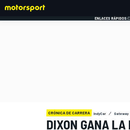
ENLACES RÁPIDOS:
C
FÓRMULA 1
CRÓNICA DE CARRERA
IndyCar
Gateway
DIXON GANA LA