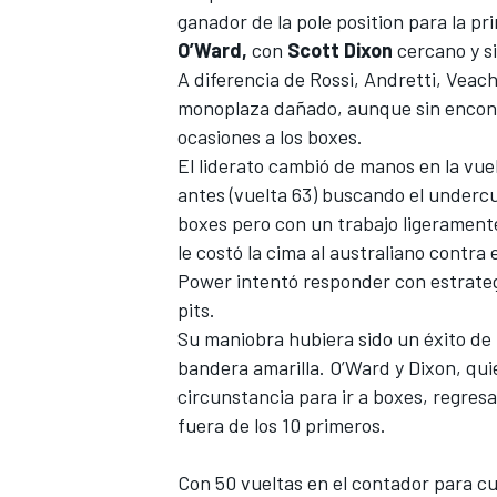
ganador de la pole position para la p
FÓRMULA E
O’Ward,
con
Scott Dixon
cercano y si
A diferencia de Rossi, Andretti, Veac
monoplaza dañado, aunque sin encontr
ocasiones a los boxes.
El liderato cambió de manos en la vue
antes (vuelta 63) buscando el undercu
boxes pero con un trabajo ligerament
le costó la cima al australiano contra
Power intentó responder con estrateg
pits.
Su maniobra hubiera sido un éxito de n
WRC
bandera amarilla. O’Ward y Dixon, q
circunstancia para ir a boxes, regres
fuera de los 10 primeros.
Con 50 vueltas en el contador para cu