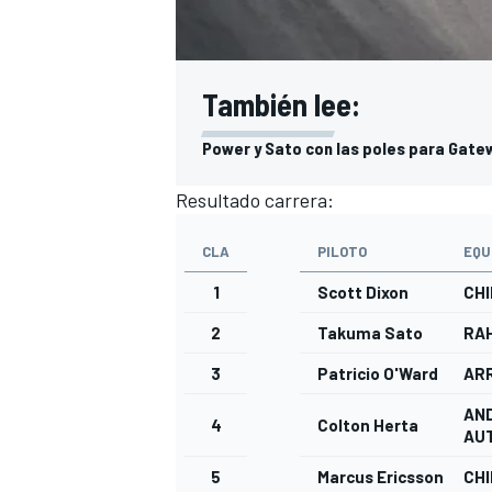
También lee:
Power y Sato con las poles para Gate
Resultado carrera:
CLA
PILOTO
EQU
1
Scott Dixon
CHI
2
Takuma Sato
RA
3
Patricio O'Ward
AR
AN
4
Colton Herta
AU
5
Marcus Ericsson
CHI