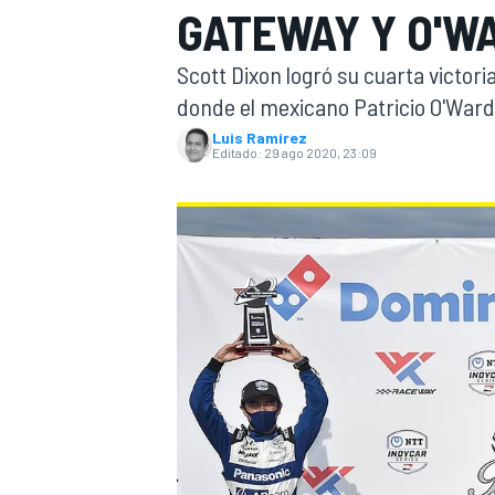
GATEWAY Y O'W
INDYCAR
Scott Dixon logró su cuarta victor
donde el mexicano Patricio O'War
Luis Ramírez
Editado:
29 ago 2020, 23:09
MOTOGP