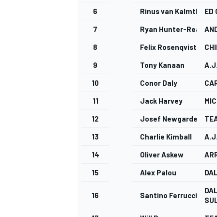
6
Rinus van Kalmthout
ED
7
Ryan Hunter-Reay
AN
8
Felix Rosenqvist
CHI
9
Tony Kanaan
A.J
10
Conor Daly
CA
11
Jack Harvey
MIC
12
Josef Newgarden
TE
13
Charlie Kimball
A.J
14
Oliver Askew
AR
15
Alex Palou
DAL
DAL
16
Santino Ferrucci
SUL