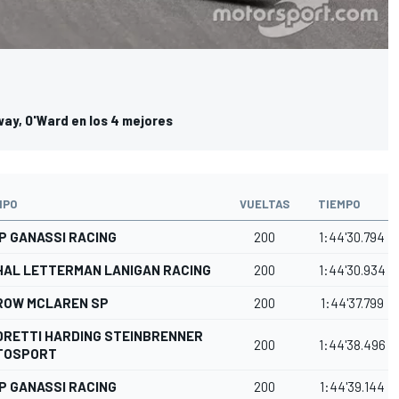
way, O'Ward en los 4 mejores
IPO
VUELTAS
TIEMPO
P GANASSI RACING
200
1:44'30.794
HAL LETTERMAN LANIGAN RACING
200
1:44'30.934
ROW MCLAREN SP
200
1:44'37.799
DRETTI HARDING STEINBRENNER
200
1:44'38.496
TOSPORT
P GANASSI RACING
200
1:44'39.144