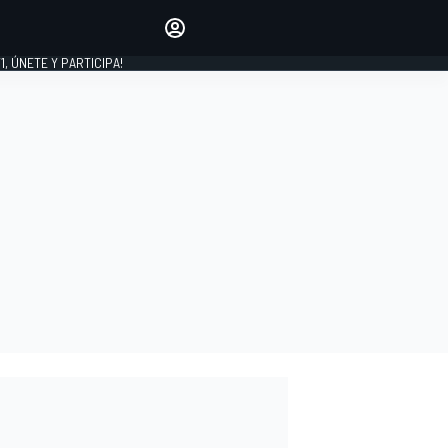
favoritos
Haz que se oiga tu voz
comentando artículos.
1, ÚNETE Y PARTICIPA!
INICIAR SESIÓN
EDICIÓN
LATINOAMÉRICA