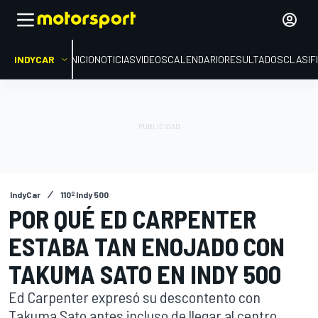
INDYCAR
INICIO
NOTICIAS
VIDEOS
CALENDARIO
RESULTADOS
CLASIF
IndyCar
110º Indy 500
POR QUÉ ED CARPENTER
ESTABA TAN ENOJADO CON
TAKUMA SATO EN INDY 500
Ed Carpenter expresó su descontento con
Takuma Sato antes incluso de llegar al centro