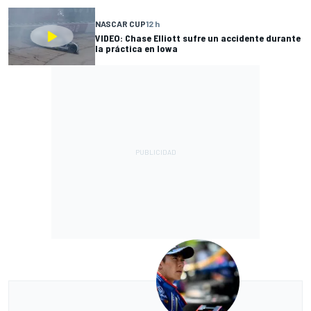
NASCAR CUP
12 h
VIDEO: Chase Elliott sufre un accidente durante
la práctica en Iowa