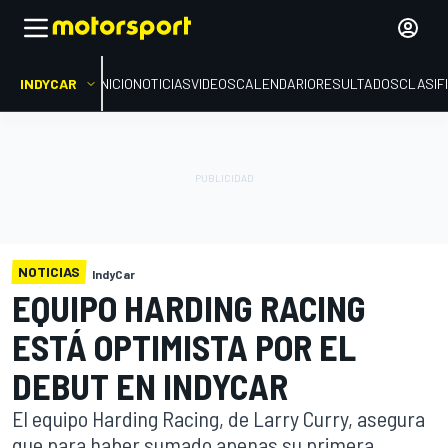
INDYCAR
INICIO
NOTICIAS
VIDEOS
CALENDARIO
RESULTADOS
CLASIF
NOTICIAS
IndyCar
EQUIPO HARDING RACING
ESTÁ OPTIMISTA POR EL
DEBUT EN INDYCAR
El equipo Harding Racing, de Larry Curry, asegura
que para haber sumado apenas su primera