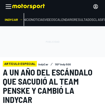
INDYCAR
INICIO
NOTICIAS
VIDEOS
CALENDARIO
RESULTADOS
CLASIF
ARTÍCULO ESPECIAL
IndyCar
110º Indy 500
A UN AÑO DEL ESCÁNDALO
QUE SACUDIÓ AL TEAM
PENSKE Y CAMBIÓ LA
INDYCAR