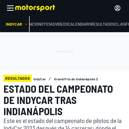
INDYCAR
INICIO
NOTICIAS
VIDEOS
CALENDARIO
RESULTADOS
CLASIF
RESULTADOS
IndyCar
Grand Prix de Indianápolis 2
ESTADO DEL CAMPEONATO
DE INDYCAR TRAS
INDIANÁPOLIS
Este es el estado del campeonato de pilotos de la
IndyCar 2023 después de 14 carreras; donde el