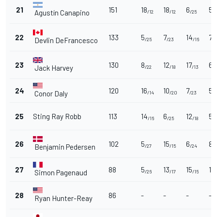
21
151
18
18
6
5
Agustín Canapino
/12
/12
/25
/
22
133
5
7
14
7
Devlin DeFrancesco
/25
/23
/16
/2
23
130
8
12
17
6
Jack Harvey
/22
/18
/13
/
24
120
16
10
7
5
Conor Daly
/14
/20
/23
/
25
Sting Ray Robb
113
14
6
12
5
/16
/25
/18
/
26
102
5
15
6
8
Benjamin Pedersen
/27
/15
/24
/
27
88
5
13
15
12
Simon Pagenaud
/26
/17
/15
28
86
-
-
-
-
Ryan Hunter-Reay