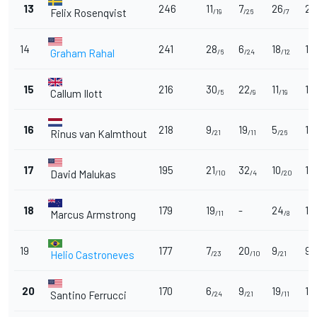
13
246
11
7
26
22
Felix Rosenqvist
/19
/26
/7
14
241
28
6
18
13
Graham Rahal
/6
/24
/12
15
216
30
22
11
17
Callum Ilott
/5
/9
/19
/
16
218
9
19
5
14
Rinus van Kalmthout
/21
/11
/26
17
195
21
32
10
11
David Malukas
/10
/4
/20
/
18
179
19
-
24
19
Marcus Armstrong
/11
/8
/
19
177
7
20
9
9
Helio Castroneves
/23
/10
/21
/2
20
170
6
9
19
10
Santino Ferrucci
/24
/21
/11