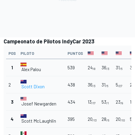
Campeonato de Pilotos IndyCar 2023
POS
PILOTO
PUNTOS
1
539
24
36
31
30
Alex Palou
/8
/3
/5
2
438
36
31
5
26
Scott Dixon
/3
/5
/27
3
434
13
53
23
16
Josef Newgarden
/17
/1
/9
4
395
20
28
20
51
Scott McLaughlin
/13
/6
/10
/