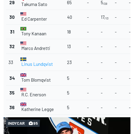
29
65
-
5
-
-
Takuma Sato
/28
30
40
-
17
-
-
Ed Carpenter
/13
31
18
-
-
-
-
Tony Kanaan
32
13
-
-
-
-
Marco Andretti
33
23
-
-
-
-
Linus Lundqvist
34
5
-
-
-
-
Tom Blomqvist
35
5
-
-
-
-
R.C. Enerson
36
5
-
-
-
-
Katherine Legge
INDYCAR
95