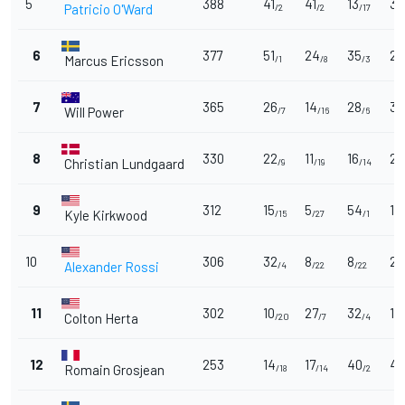
5
388
41
41
13
32
Patricio O'Ward
/2
/2
/17
6
377
51
24
35
20
Marcus Ericsson
/1
/8
/3
7
365
26
14
28
36
Will Power
/7
/16
/6
8
330
22
11
16
28
Christian Lundgaard
/9
/19
/14
9
312
15
5
54
18
Kyle Kirkwood
/15
/27
/1
10
306
32
8
8
24
Alexander Rossi
/4
/22
/22
11
302
10
27
32
16
Colton Herta
/20
/7
/4
12
253
14
17
40
4
Romain Grosjean
/18
/14
/2