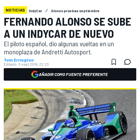
NOTICIAS
IndyCar
Alonso pruebas septiembre
FERNANDO ALONSO SE SUBE
A UN INDYCAR DE NUEVO
El piloto español, dio algunas vueltas en un
monoplaza de Andretti Autosport.
Tom Errington
Editado:
5 sept 2018, 22:23
AÑADIR COMO FUENTE PREFERENTE