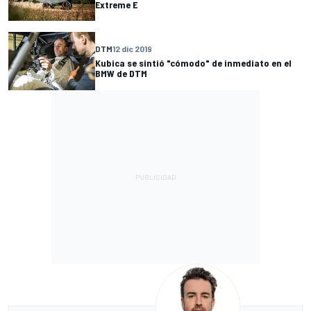
Extreme E
DTM
12 dic 2019
Kubica se sintió "cómodo" de inmediato en el
BMW de DTM