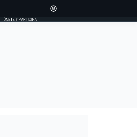
favoritos
Haz que se oiga tu voz
comentando artículos.
1, ÚNETE Y PARTICIPA!
INICIAR SESIÓN
EDICIÓN
LATINOAMÉRICA