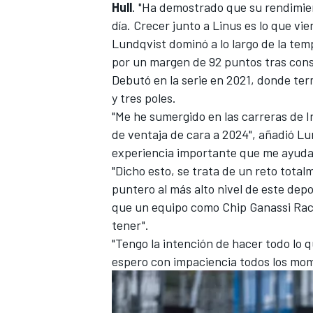
Hull
. "Ha demostrado que su rendimien
día. Crecer junto a Linus es lo que vie
Lundqvist dominó a lo largo de la te
por un margen de 92 puntos tras conse
Debutó en la serie en 2021, donde ter
y tres poles.
"Me he sumergido en las carreras de 
de ventaja de cara a 2024", añadió L
experiencia importante que me ayudar
"Dicho esto, se trata de un reto tot
puntero al más alto nivel de este dep
MÁS CATEGORÍAS
que un equipo como Chip Ganassi Raci
tener".
"Tengo la intención de hacer todo lo
espero con impaciencia todos los mom