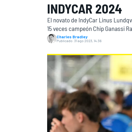
INDYCAR 2024
INDYCAR
El novato de IndyCar Linus Lundqv
15 veces campeón Chip Ganassi Rac
Charles Bradley
Publicado:
31 ago 2023, 14:36
MOTOGP