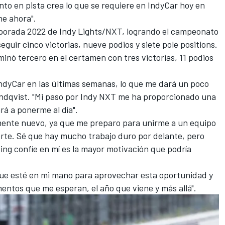
to en pista crea lo que se requiere en IndyCar hoy en
ne ahora".
mporada 2022 de Indy Lights/NXT, logrando el campeonato
guir cinco victorias, nueve podios y siete pole positions.
minó tercero en el certamen con tres victorias, 11 podios
IndyCar en las últimas semanas, lo que me dará un poco
undqvist. "Mi paso por Indy NXT me ha proporcionado una
á a ponerme al día".
almente nuevo, ya que me preparo para unirme a un equipo
orte. Sé que hay mucho trabajo duro por delante, pero
ng confíe en mí es la mayor motivación que podría
 que esté en mi mano para aprovechar esta oportunidad y
entos que me esperan, el año que viene y más allá".