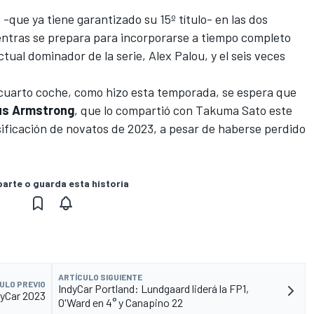
-que ya tiene garantizado su 15º título- en las dos
entras se prepara para incorporarse a tiempo completo
ctual dominador de la serie,
Alex Palou
, y el seis veces
cuarto coche, como hizo esta temporada, se espera que
us Armstrong
, que lo compartió con
Takuma Sato
este
sificación de novatos de 2023, a pesar de haberse perdido
rte o guarda esta historia
ARTÍCULO SIGUIENTE
ULO PREVIO
IndyCar Portland: Lundgaard liderá la FP1,
dyCar 2023
O'Ward en 4° y Canapino 22