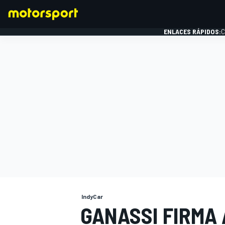
ENLACES RÁPIDOS:
C
FÓRMULA 1
IndyCar
GANASSI FIRMA 