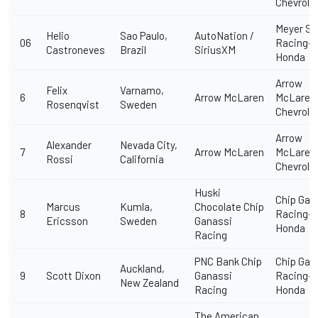
Chevrole
Meyer Sh
Helio
Sao Paulo,
AutoNation /
06
Racing-
Castroneves
Brazil
SiriusXM
Honda
Arrow
Felix
Varnamo,
6
Arrow McLaren
McLaren
Rosenqvist
Sweden
Chevrole
Arrow
Alexander
Nevada City,
7
Arrow McLaren
McLaren
Rossi
California
Chevrole
Huski
Chip Gan
Marcus
Kumla,
Chocolate Chip
8
Racing-
Ericsson
Sweden
Ganassi
Honda
Racing
PNC Bank Chip
Chip Gan
Auckland,
9
Scott Dixon
Ganassi
Racing-
New Zealand
Racing
Honda
The American