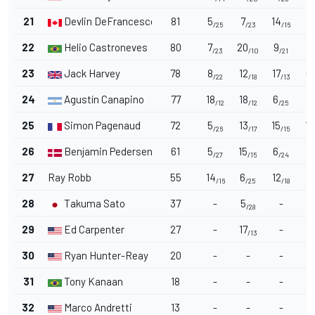
21
Devlin DeFrancesco
81
5
7
14
7
/25
/23
/16
/
22
Helio Castroneves
80
7
20
9
9
/23
/10
/21
23
Jack Harvey
78
8
12
17
6
/22
/18
/13
/
24
Agustín Canapino
77
18
18
6
5
/12
/12
/25
25
Simon Pagenaud
72
5
13
15
12
/26
/17
/15
26
Benjamin Pedersen
61
5
15
6
8
/27
/15
/24
27
Ray Robb
55
14
6
12
5
/16
/25
/18
28
Takuma Sato
37
-
5
-
/28
29
Ed Carpenter
27
-
17
-
/13
30
Ryan Hunter-Reay
20
-
-
-
31
Tony Kanaan
18
-
-
-
32
Marco Andretti
13
-
-
-