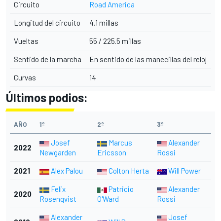
Circuito
Road America
Longitud del circuito
4.1 millas
Vueltas
55 / 225.5 millas
Sentido de la marcha
En sentido de las manecillas del reloj
Curvas
14
Últimos podios:
AÑO
1º
2º
3º
Josef
Marcus
Alexander
2022
Newgarden
Ericsson
Rossi
2021
Alex Palou
Colton Herta
Will Power
Felix
Patricio
Alexander
2020
Rosenqvist
O'Ward
Rossi
Alexander
Josef