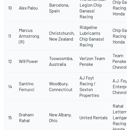
Chip Gan
Barcelona,
Legion Chip
10
Alex Palou
Racing-
Spain
Ganassi
Honda
Racing
Ridgeline
Marcus
Chip Gan
Christchurch,
Lubricants
11
Armstrong
Racing-
New Zealand
Chip Ganassi
(R)
Honda
Racing
Team
Toowoomba,
Verizon Team
12
Will Power
Penske-
Australia
Penske
Chevrole
AJ Foyt
A.J. Foyt
Santino
Woodbury,
Racing /
14
Enterpri
Ferrucci
Connecticut
Sexton
Chevrole
Properties
Rahal
Letterm
Graham
New Albany,
15
United Rentals
Lanigan
Rahal
Ohio
Racing-
Honda