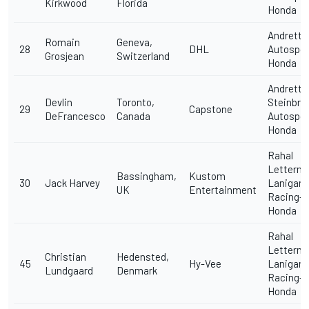
Kirkwood
Florida
Honda
Andretti
Romain
Geneva,
28
DHL
Autospor
Grosjean
Switzerland
Honda
Andretti
Devlin
Toronto,
Steinbre
29
Capstone
DeFrancesco
Canada
Autospor
Honda
Rahal
Letterm
Bassingham,
Kustom
30
Jack Harvey
Lanigan
UK
Entertainment
Racing-
Honda
Rahal
Letterm
Christian
Hedensted,
45
Hy-Vee
Lanigan
Lundgaard
Denmark
Racing-
Honda