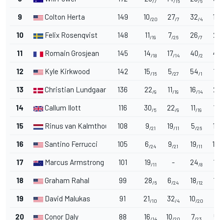
/7
/16
/6
9
Colton Herta
149
10
27
32
16
/20
/7
/4
10
Felix Rosenqvist
148
11
7
26
2
/19
/26
/7
11
Romain Grosjean
145
14
17
40
4
/18
/14
/2
12
Kyle Kirkwood
142
15
5
54
18
/15
/27
/1
13
Christian Lundgaard
136
22
11
16
2
/9
/19
/14
14
Callum Ilott
116
30
22
11
17
/5
/9
/19
15
Rinus van Kalmthout
108
9
19
5
14
/21
/11
/26
16
Santino Ferrucci
105
6
9
19
10
/24
/21
/11
17
Marcus Armstrong
101
19
-
24
19
/11
/8
18
Graham Rahal
99
28
6
18
13
/6
/24
/12
19
David Malukas
91
21
32
10
11
/10
/4
/20
20
Conor Daly
88
16
10
7
5
/14
/20
/23
/