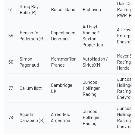
Dale Coy
Sting Ray
51
Boise, Idaho
Biohaven
Racing w
Robb (R)
RWR-Ho
AJ Foyt
AJ Foyt
Benjamin
Copenhagen,
Racing /
55
Enterpri
Pedersen (R)
Denmark
Sexton
Chevrole
Properties
Meyer Sh
Simon
Montmorillon,
AutoNation /
60
Racing-
Pagenaud
France
SiriusXM
Honda
Juncos
Juncos
Cambridge,
Hollinger
77
Callum Ilott
Hollinger
UK
Racing-
Racing
Chevrole
Juncos
Juncos
Agustín
Arrecifes,
Hollinger
78
Hollinger
Canapino (R)
Argentina
Racing-
Racing
Chevrole