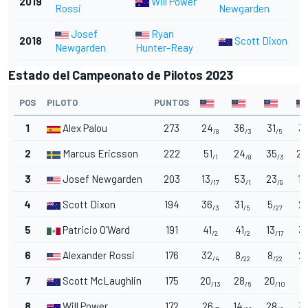
2019
Will Power
Rossi
Newgarden
Josef
Ryan
2018
Scott Dixon
Newgarden
Hunter-Reay
Estado del Campeonato de Pilotos 2023
POS
PILOTO
PUNTOS
1
Alex Palou
273
24
36
31
3
/8
/3
/5
2
Marcus Ericsson
222
51
24
35
20
/1
/8
/3
3
Josef Newgarden
203
13
53
23
16
/17
/1
/9
4
Scott Dixon
194
36
31
5
2
/3
/5
/27
5
Patricio O'Ward
191
41
41
13
3
/2
/2
/17
6
Alexander Rossi
176
32
8
8
2
/4
/22
/22
7
Scott McLaughlin
175
20
28
20
5
/13
/6
/10
8
Will Power
172
26
14
28
3