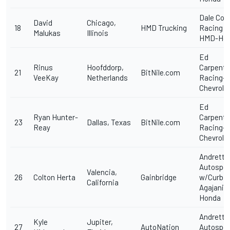
Dale Coy
David
Chicago,
18
HMD Trucking
Racing w
Malukas
Illinois
HMD-Ho
Ed
Rinus
Hoofddorp,
Carpente
21
BitNile.com
VeeKay
Netherlands
Racing-
Chevrole
Ed
Ryan Hunter-
Carpente
23
Dallas, Texas
BitNile.com
Reay
Racing-
Chevrole
Andretti
Autospor
Valencia,
26
Colton Herta
Gainbridge
w/Curb
California
Agajania
Honda
Andretti
Kyle
Jupiter,
27
AutoNation
Autospor