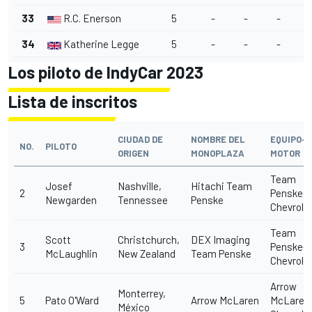
33
R.C. Enerson
5
-
-
-
34
Katherine Legge
5
-
-
-
Los piloto de IndyCar 2023
Lista de inscritos
CIUDAD DE
NOMBRE DEL
EQUIPO-
NO.
PILOTO
ORIGEN
MONOPLAZA
MOTOR
Team
Josef
Nashville,
Hitachi Team
2
Penske-
Newgarden
Tennessee
Penske
Chevrole
Team
Scott
Christchurch,
DEX Imaging
3
Penske-
McLaughlin
New Zealand
Team Penske
Chevrole
Arrow
Monterrey,
5
Pato O'Ward
Arrow McLaren
McLaren
México