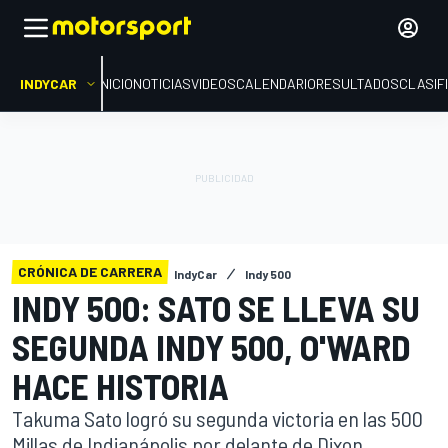
INDYCAR
INICIO
NOTICIAS
VIDEOS
CALENDARIO
RESULTADOS
CLASIF
CRÓNICA DE CARRERA
IndyCar
Indy 500
INDY 500: SATO SE LLEVA SU
SEGUNDA INDY 500, O'WARD
HACE HISTORIA
Takuma Sato logró su segunda victoria en las 500
Millas de Indianápolis por delante de Dixon.