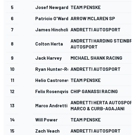
5
Josef Newgarden
TEAM PENSKE
6
Patricio O'Ward
ARROW MCLAREN SP
7
James Hinchcliffe
ANDRETTI AUTOSPORT
ANDRETTI HARDING STEINBR
8
Colton Herta
AUTOSPORT
9
Jack Harvey
MICHAEL SHANK RACING
10
Ryan Hunter-Reay
ANDRETTI AUTOSPORT
11
Helio Castroneves
TEAM PENSKE
12
Felix Rosenqvist
CHIP GANASSI RACING
ANDRETTI HERTA AUTOSPORT
13
Marco Andretti
MARCO & CURB-AGAJANI
14
Will Power
TEAM PENSKE
15
Zach Veach
ANDRETTI AUTOSPORT