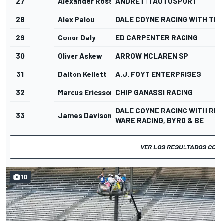
27
Alexander Rossi
ANDRETTI AUTOSPORT
28
Alex Palou
DALE COYNE RACING WITH TE
29
Conor Daly
ED CARPENTER RACING
30
Oliver Askew
ARROW MCLAREN SP
31
Dalton Kellett
A.J. FOYT ENTERPRISES
32
Marcus Ericsson
CHIP GANASSI RACING
DALE COYNE RACING WITH RIC
33
James Davison
WARE RACING, BYRD & BE
VER LOS RESULTADOS CO
10