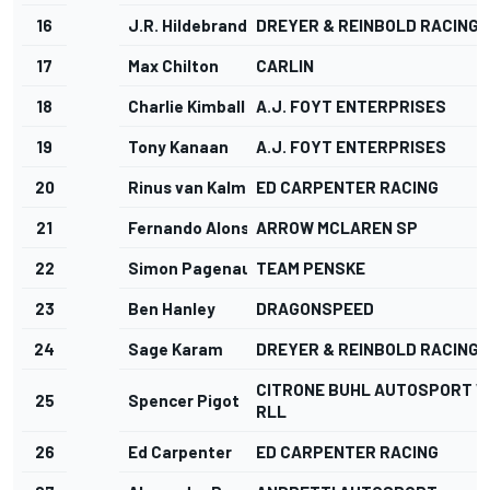
16
J.R. Hildebrand
DREYER & REINBOLD RACING
17
Max Chilton
CARLIN
18
Charlie Kimball
A.J. FOYT ENTERPRISES
19
Tony Kanaan
A.J. FOYT ENTERPRISES
20
Rinus van Kalmthout
ED CARPENTER RACING
21
Fernando Alonso
ARROW MCLAREN SP
22
Simon Pagenaud
TEAM PENSKE
23
Ben Hanley
DRAGONSPEED
24
Sage Karam
DREYER & REINBOLD RACING
CITRONE BUHL AUTOSPORT W
25
Spencer Pigot
RLL
26
Ed Carpenter
ED CARPENTER RACING