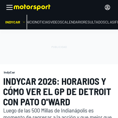
INDYCAR
INICIO
NOTICIAS
VIDEOS
CALENDARIO
RESULTADOS
CLASIF
IndyCar
INDYCAR 2026: HORARIOS Y
CÓMO VER EL GP DE DETROIT
CON PATO O'WARD
Luego de las 500 Millas de Indianápolis es
momento de regresar a la acción y que mejor que