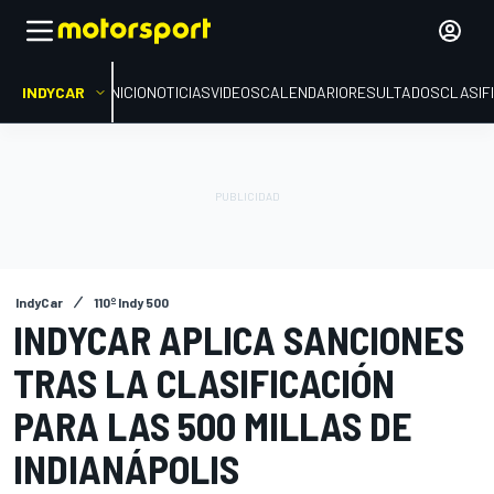
INDYCAR
INICIO
NOTICIAS
VIDEOS
CALENDARIO
RESULTADOS
CLASIF
IndyCar
110º Indy 500
INDYCAR APLICA SANCIONES
TRAS LA CLASIFICACIÓN
PARA LAS 500 MILLAS DE
INDIANÁPOLIS