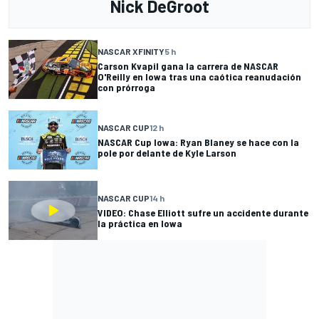
Nick DeGroot
NASCAR XFINITY
5 h
Carson Kvapil gana la carrera de NASCAR
O'Reilly en Iowa tras una caótica reanudación
con prórroga
NASCAR CUP
12 h
NASCAR Cup Iowa: Ryan Blaney se hace con la
pole por delante de Kyle Larson
NASCAR CUP
14 h
VIDEO: Chase Elliott sufre un accidente durante
la práctica en Iowa