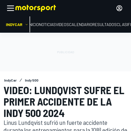
INDYCAR
INICIO
NOTICIAS
VIDEOS
CALENDARIO
RESULTADOS
CLASIF
IndyCar
Indy 500
VIDEO: LUNDQVIST SUFRE EL
PRIMER ACCIDENTE DE LA
INDY 500 2024
Linus Lundqvist sufrió un fuerte accidente
durante los entrenamientos para la 108ª edición de