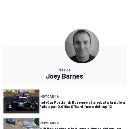
Más de
Joey Barnes
INDYCAR
4 h
IndyCar Portland: Rosenqvist arrebata la pole a
Palou por 0.018s; O’Ward fuera del top 12
INDYCAR
9 h
Will Power elogia la buena química del equipo