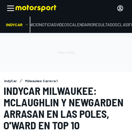
INDYCAR
INICIO
NOTICIAS
VIDEOS
CALENDARIO
RESULTADOS
CLASIF
IndyCar
Milwaukee Carrera 1
INDYCAR MILWAUKEE:
MCLAUGHLIN Y NEWGARDEN
ARRASAN EN LAS POLES,
O'WARD EN TOP 10