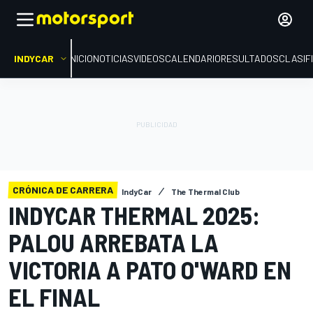
INDYCAR
INICIO
NOTICIAS
VIDEOS
CALENDARIO
RESULTADOS
CLASIF
CRÓNICA DE CARRERA
IndyCar
The Thermal Club
INDYCAR THERMAL 2025:
PALOU ARREBATA LA
VICTORIA A PATO O'WARD EN
EL FINAL