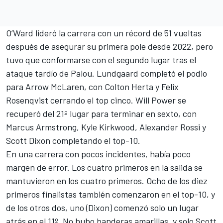
O’Ward lideró la carrera con un récord de 51 vueltas
después de asegurar su primera pole desde 2022, pero
tuvo que conformarse con el segundo lugar tras el
ataque tardío de Palou. Lundgaard completó el podio
para Arrow McLaren, con
Colton Herta
y
Felix
Rosenqvist
cerrando el top cinco.
Will Power
se
recuperó del 21º lugar para terminar en sexto, con
Marcus Armstrong
,
Kyle Kirkwood
,
Alexander Rossi
y
Scott Dixon
completando el top-10.
En una carrera con pocos incidentes, había poco
margen de error. Los cuatro primeros en la salida se
mantuvieron en los cuatro primeros. Ocho de los diez
primeros finalistas también comenzaron en el top-10, y
de los otros dos, uno (Dixon) comenzó solo un lugar
atrás en el 11º. No hubo banderas amarillas, y solo
Scott