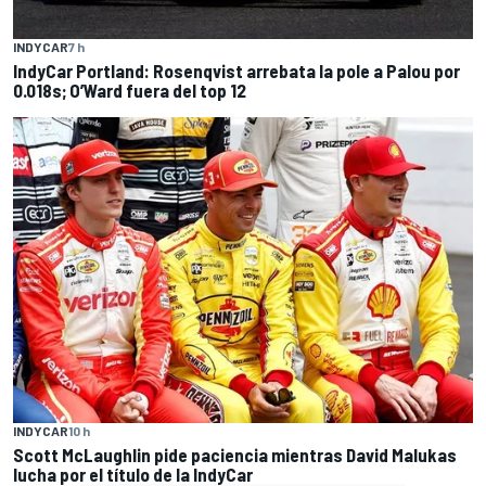
INDYCAR
7 h
IndyCar Portland: Rosenqvist arrebata la pole a Palou por
0.018s; O’Ward fuera del top 12
INDYCAR
10 h
Scott McLaughlin pide paciencia mientras David Malukas
lucha por el título de la IndyCar