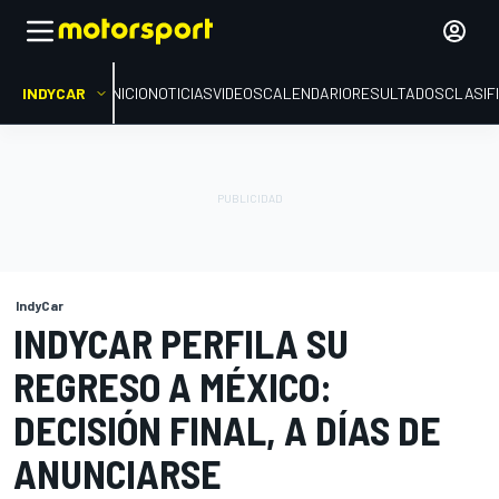
INDYCAR
INICIO
NOTICIAS
VIDEOS
CALENDARIO
RESULTADOS
CLASIF
IndyCar
INDYCAR PERFILA SU
REGRESO A MÉXICO:
DECISIÓN FINAL, A DÍAS DE
ANUNCIARSE