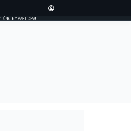
favoritos
Haz que se oiga tu voz
comentando artículos.
1, ÚNETE Y PARTICIPA!
INICIAR SESIÓN
EDICIÓN
LATINOAMÉRICA