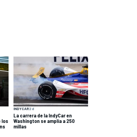
INDYCAR
2 d
La carrera de la IndyCar en
 los
Washington se amplía a 250
ans
millas