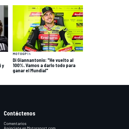
MOTOGP
1 h
Di Giannantonio: "He vuelto al
100%. Vamos a darlo todo para
i y
ganar el Mundial"
Contáctenos
Comentarios
Anúnciate en Motorsport.com