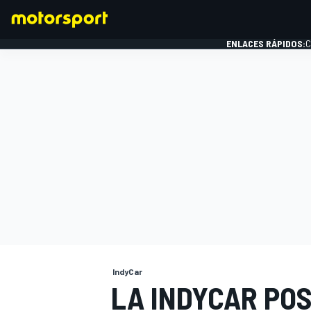
ENLACES RÁPIDOS:
C
FÓRMULA 1
IndyCar
LA INDYCAR PO