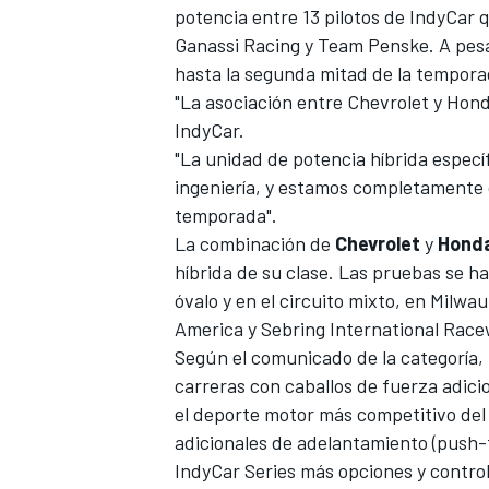
potencia entre 13 pilotos de IndyCar
FÓRMULA E
Ganassi Racing
y
Team Penske
. A pes
hasta la segunda mitad de la tempora
"La asociación entre Chevrolet y Hond
IndyCar.
"La unidad de potencia híbrida especí
ingeniería, y estamos completamente 
temporada".
La combinación de
Chevrolet
y
Hond
híbrida de su clase. Las pruebas se h
óvalo y en el circuito mixto, en Milwa
America y Sebring International Race
WRC
Según el comunicado de la categoría, l
carreras con caballos de fuerza adici
el deporte motor más competitivo del
adicionales de adelantamiento (push-t
IndyCar Series más opciones y control