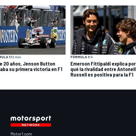
ULA 1
32 min
FÓRMULA 1
1 h
e 20 años, Jenson Button
Emerson Fittipaldi explica por
raba su primera victoria en F1
qué la rivalidad entre Antonell
Russell es positiva para la F1
Motor1.com