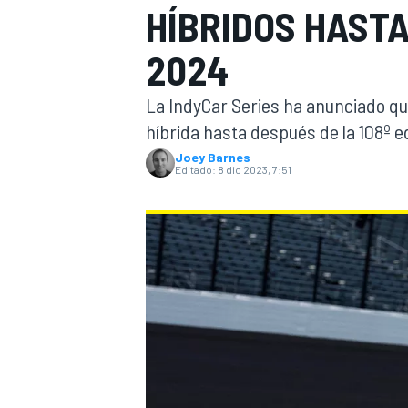
HÍBRIDOS HASTA
INDYCAR
2024
La IndyCar Series ha anunciado que
híbrida hasta después de la 108º ed
Joey Barnes
Editado:
8 dic 2023, 7:51
MOTOGP