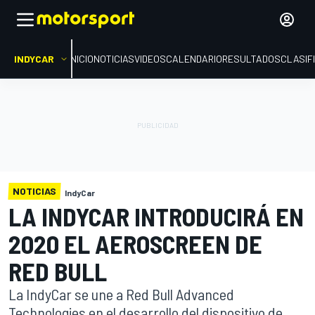
INDYCAR
INICIO
NOTICIAS
VIDEOS
CALENDARIO
RESULTADOS
CLASIF
NOTICIAS
IndyCar
LA INDYCAR INTRODUCIRÁ EN
2020 EL AEROSCREEN DE
RED BULL
La IndyCar se une a Red Bull Advanced
Technologies en el desarrollo del dispositivo de