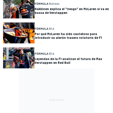
FÓRMULA 1
40 min
Hakkinen explica el "riesgo" en McLaren si va en
busca de Verstappen
FÓRMULA 1
3 d
Por qué McLaren ha sido cauteloso para
introducir su alerón trasero rotatorio de F1
FÓRMULA 1
3 d
Leyendas de la F1 analizan el futuro de Max
Verstappen en Red Bull