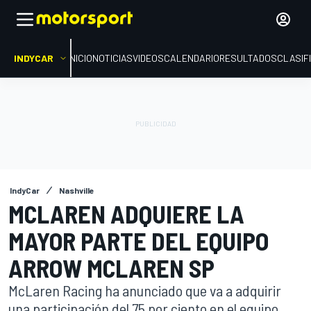
INDYCAR
INICIO
NOTICIAS
VIDEOS
CALENDARIO
RESULTADOS
CLASIF
IndyCar
Nashville
MCLAREN ADQUIERE LA
MAYOR PARTE DEL EQUIPO
ARROW MCLAREN SP
McLaren Racing ha anunciado que va a adquirir
una participación del 75 por ciento en el equipo