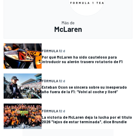
Más de
McLaren
FÓRMULA 1
2 d
Por qué McLaren ha sido cauteloso para
introducir su alerón trasero rotatorio de F1
FÓRMULA 1
2 d
Esteban Ocon se sincera sobre su inesperado
año fuera de la F1: “Volví al coche y lloré”
FÓRMULA 1
2 d
La victoria de McLaren deja la lucha por el título
2026 "lejos de estar terminada", dice Brundle