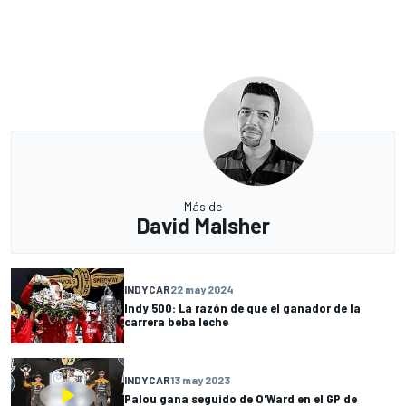
Más de
David Malsher
INDYCAR
22 may 2024
Indy 500: La razón de que el ganador de la
carrera beba leche
INDYCAR
13 may 2023
Palou gana seguido de O'Ward en el GP de