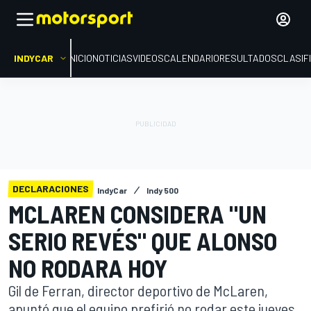
INDYCAR
INICIO
NOTICIAS
VIDEOS
CALENDARIO
RESULTADOS
CLASIF
DECLARACIONES
IndyCar
Indy 500
MCLAREN CONSIDERA "UN
SERIO REVÉS" QUE ALONSO
NO RODARA HOY
Gil de Ferran, director deportivo de McLaren,
apuntó que el equipo prefirió no rodar este jueves