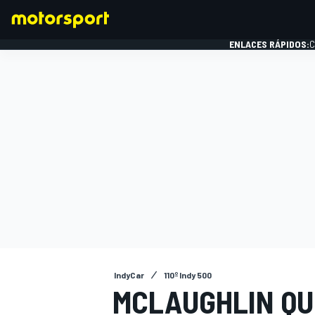
ENLACES RÁPIDOS:
C
FÓRMULA 1
IndyCar
110º Indy 500
MCLAUGHLIN QU