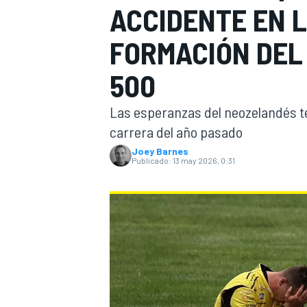
ACCIDENTE EN L
INDYCAR
FORMACIÓN DEL
500
Las esperanzas del neozelandés te
carrera del año pasado
Joey Barnes
Publicado:
13 may 2026, 0:31
MOTOGP