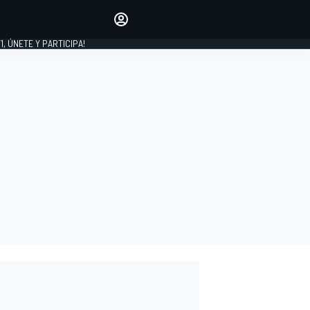
favoritos
Haz que se oiga tu voz
comentando artículos.
1, ÚNETE Y PARTICIPA!
INICIAR SESIÓN
EDICIÓN
LATINOAMÉRICA