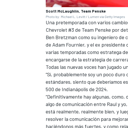
Scott McLaughlin, Team Penske
Photo by: Michael L. Levitt / Lumen via Getty Images
Una pretemporada con varios cambios 
Chevrolet #3 de
Team Penske
por det
Ben Bretzman como su ingeniero de c
de Adam Fournier, y el ex presidente 
varias temporadas como estratega d
encargarse de la estrategia de carrer
Todas las nuevas voces han jugado un
“Sí, probablemente soy un poco duro 
MÁS CATEGORÍAS
estándares, siento que deberíamos est
500 de Indianápolis de 2024.
“Definitivamente hay algunas, como, d
algo de comunicación entre Raul y yo,
está realmente, realmente bien, y lu
resolver la comunicación para mejora
haciéndonos más fuertes, y como relac