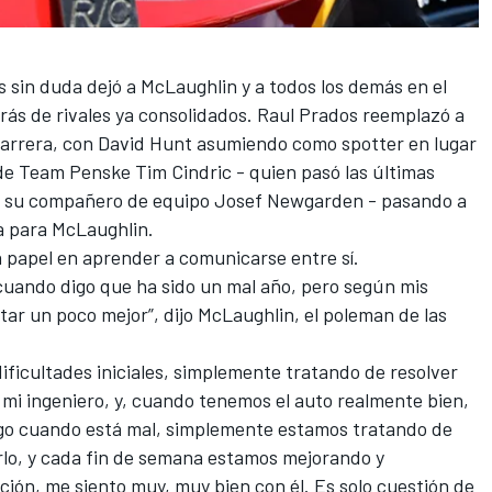
sin duda dejó a McLaughlin y a todos los demás en el
rás de rivales ya consolidados. Raul Prados reemplazó a
arrera, con David Hunt asumiendo como spotter en lugar
de Team Penske Tim Cindric - quien pasó las últimas
e su compañero de equipo
Josef Newgarden
- pasando a
a para McLaughlin.
 papel en aprender a comunicarse entre sí.
cuando digo que ha sido un mal año, pero según mis
ar un poco mejor”, dijo McLaughlin, el poleman de las
ificultades iniciales, simplemente tratando de resolver
 mi ingeniero, y, cuando tenemos el auto realmente bien,
ego cuando está mal, simplemente estamos tratando de
rlo, y cada fin de semana estamos mejorando y
ión, me siento muy, muy bien con él. Es solo cuestión de