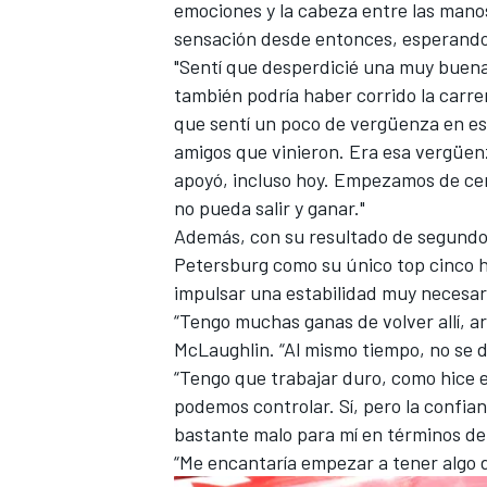
emociones y la cabeza entre las man
FÓRMULA E
sensación desde entonces, esperando 
"Sentí que desperdicié una muy buen
también podría haber corrido la carrer
que sentí un poco de vergüenza en ese
amigos que vinieron. Era esa vergüen
apoyó, incluso hoy. Empezamos de cer
no pueda salir y ganar."
Además, con su resultado de segundo 
Petersburg como su único top cinco ha
impulsar una estabilidad muy necesar
“Tengo muchas ganas de volver allí, a
McLaughlin. “Al mismo tiempo, no se 
WRC
“Tengo que trabajar duro, como hice 
podemos controlar. Sí, pero la confia
bastante malo para mí en términos de 
“Me encantaría empezar a tener algo 