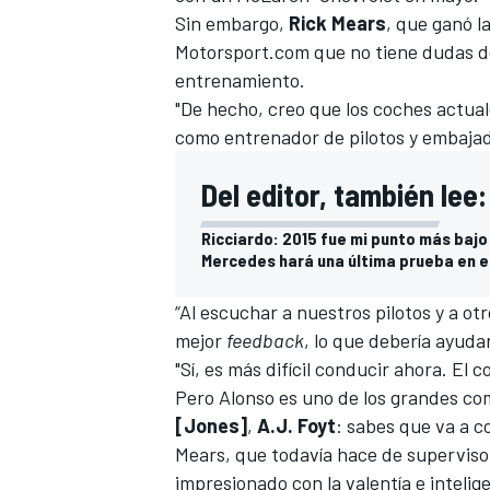
Sin embargo,
Rick Mears
, que ganó la
FÓRMULA E
Motorsport.com
que no tiene dudas d
entrenamiento.
"De hecho, creo que los coches actual
como entrenador de pilotos y embaja
Del editor, también lee:
Ricciardo: 2015 fue mi punto más bajo
Mercedes hará una última prueba en e
“Al escuchar a nuestros pilotos y a o
mejor
feedback
, lo que debería ayuda
WRC
"Sí, es más difícil conducir ahora. El 
Pero Alonso es uno de los grandes c
[Jones]
,
A.J. Foyt
: sabes que va a c
Mears, que todavía hace de supervis
impresionado con la valentía e inteli