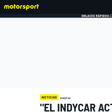
ENLACES RÁPIDOS:
C
FÓRMULA 1
NOTICIAS
IndyCar
"EL INDYCAR AC