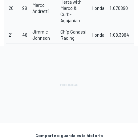
Herta with
Marco
20
98
Marco &
Honda
1:07.0890
1
Andretti
Curb-
Agajanian
Jimmie
Chip Ganassi
21
48
Honda
1:08.3984
2
Johnson
Racing
Comparte o guarda esta historia