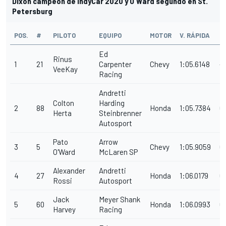
Dixon campeón de IndyCar 2020 y O'Ward segundo en St.
Petersburg
POS.
#
PILOTO
EQUIPO
MOTOR
V. RÁPIDA
DI
Ed
Rinus
1
21
Carpenter
Chevy
1:05.6148
-.
VeeKay
Racing
Andretti
Colton
Harding
2
88
Honda
1:05.7384
0
Herta
Steinbrenner
Autosport
Pato
Arrow
3
5
Chevy
1:05.9059
0.
O'Ward
McLaren SP
Alexander
Andretti
4
27
Honda
1:06.0179
0
Rossi
Autosport
Jack
Meyer Shank
5
60
Honda
1:06.0993
0
Harvey
Racing