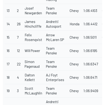
Josef
Team
13
2
Chevy
1:06.4103
0
Newgarden
Penske
James
Andretti
14
26
Honda
1:06.4412
0
Hinchcliffe
Autosport
Felix
Arrow
15
7
Chevy
1:06.5011
0
Rosenqvist
McLaren SP
Team
16
12
Will Power
Chevy
1:06.6195
1.
Penske
Simon
Team
17
22
Chevy
1:06.6347
1.
Pagenaud
Penske
Dalton
AJ Foyt
18
4
Chevy
1:06.6471
1.
Kellett
Enterprises
Scott
Team
19
3
Chevy
1:06.9409
1.
McLaughlin
Penske
Andretti