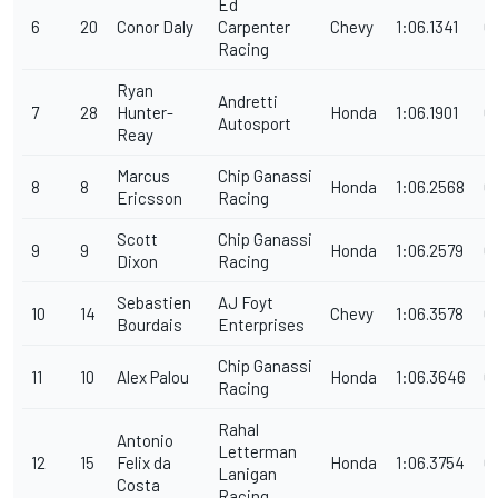
Ed
6
20
Conor Daly
Carpenter
Chevy
1:06.1341
0
Racing
Ryan
Andretti
7
28
Hunter-
Honda
1:06.1901
0
Autosport
Reay
Marcus
Chip Ganassi
8
8
Honda
1:06.2568
0
Ericsson
Racing
Scott
Chip Ganassi
9
9
Honda
1:06.2579
0
Dixon
Racing
Sebastien
AJ Foyt
10
14
Chevy
1:06.3578
0
Bourdais
Enterprises
Chip Ganassi
11
10
Alex Palou
Honda
1:06.3646
0
Racing
Rahal
Antonio
Letterman
12
15
Felix da
Honda
1:06.3754
0
Lanigan
Costa
Racing