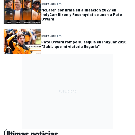
INDYCAR
1 m
McLaren confirma su alineación 2027 en
IndyCar: Dixon y Rosenqvist se unen a Pato
O'Ward
INDYCAR
1 m
Pato O'Ward rompe su sequía en IndyCar 2026:
"Sabía que mi victoria llegaría"
Últimas noticias