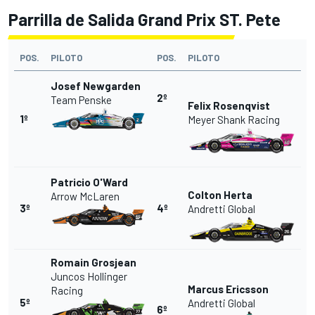
Parrilla de Salida Grand Prix ST.
Pete
POS.
PILOTO
POS.
PILOTO
Josef Newgarden
2º
Team Penske
Felix Rosenqvist
1º
Meyer Shank Racing
Patricio O'Ward
Colton Herta
Arrow McLaren
3º
4º
Andretti Global
Romain Grosjean
Juncos Hollinger
Marcus Ericsson
Racing
5º
Andretti Global
6º