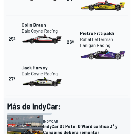
Colin Braun
Dale Coyne Racing
Pietro Fittipaldi
25º
Rahal Letterman
26º
Lanigan Racing
J
ack Harvey
Dale Coyne Racing
27º
Más de IndyCar:
INDYCAR
IndyCar St Pete: O'Ward califica 3° y
Canapino deberá remontar