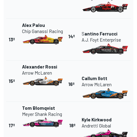
Alex Palou
Chip Ganassi Racing
S
antino Ferrucci
14º
13º
A.J. Foyt Enterprise
Alexander Rossi
Arrow McLaren
Callum Ilott
15º
16º
Arrow McLaren
Tom Blomqvist
Meyer Shank Racing
Kyle Kirkwood
17º
18º
Andretti Global