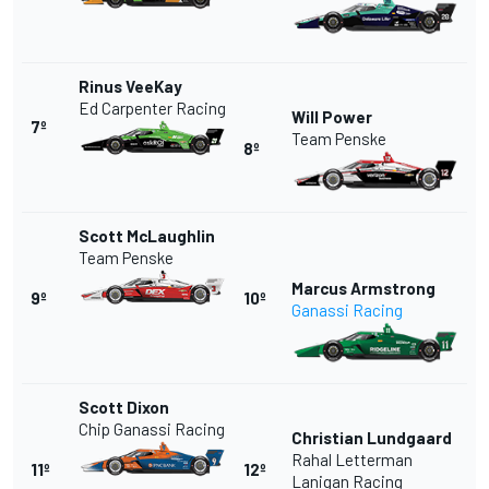
Rinus VeeKay
Ed Carpenter
Racing
Will Power
7º
Team Penske
8º
Scott McLaughlin
Team Penske
Marcus Armstrong
9º
10º
Ganassi Racing
Scott Dixon
Chip Ganassi Racing
Christian Lundgaard
Rahal Letterman
11º
12º
Lanigan Racing