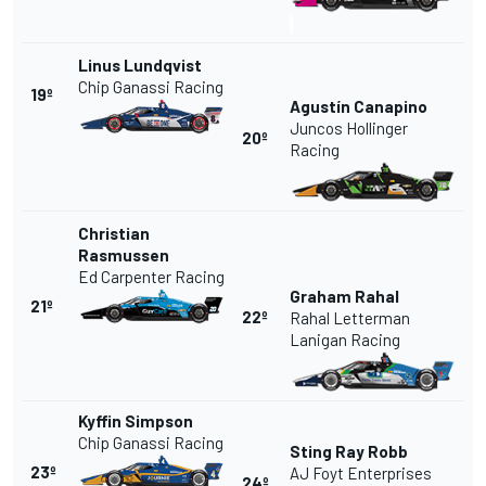
Linus Lundqvist
Chip Ganassi Racing
19º
Agustín Canapino
Juncos Hollinger
20º
Racing
Christian
Rasmussen
Ed Carpenter Racing
Graham Rahal
21º
22º
Rahal Letterman
Lanigan Racing
Kyffin Simpson
Chip Ganassi Racing
Sting Ray Robb
23º
AJ Foyt Enterprises
24º