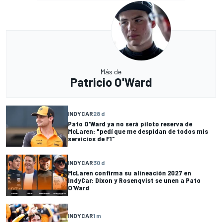
Más de
Patricio O'Ward
INDYCAR
28 d
Pato O'Ward ya no será piloto reserva de
McLaren: "pedí que me despidan de todos mis
servicios de F1"
INDYCAR
30 d
McLaren confirma su alineación 2027 en
IndyCar: Dixon y Rosenqvist se unen a Pato
O'Ward
INDYCAR
1 m