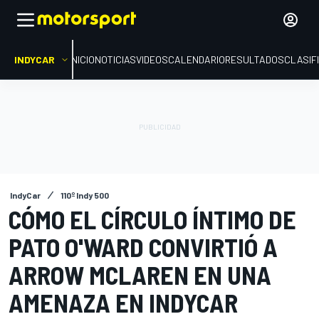
INDYCAR
INICIO
NOTICIAS
VIDEOS
CALENDARIO
RESULTADOS
CLASIF
IndyCar
110º Indy 500
CÓMO EL CÍRCULO ÍNTIMO DE
PATO O'WARD CONVIRTIÓ A
ARROW MCLAREN EN UNA
AMENAZA EN INDYCAR