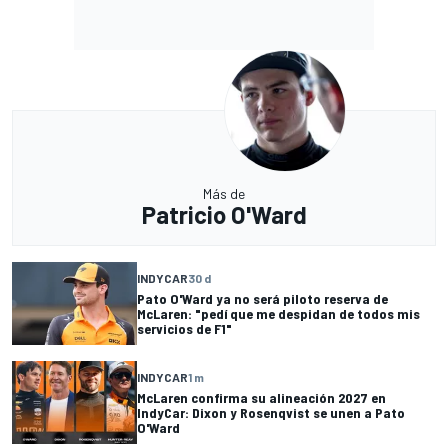
Más de
Patricio O'Ward
INDYCAR
30 d
Pato O'Ward ya no será piloto reserva de
McLaren: "pedí que me despidan de todos mis
servicios de F1"
INDYCAR
1 m
McLaren confirma su alineación 2027 en
IndyCar: Dixon y Rosenqvist se unen a Pato
O'Ward