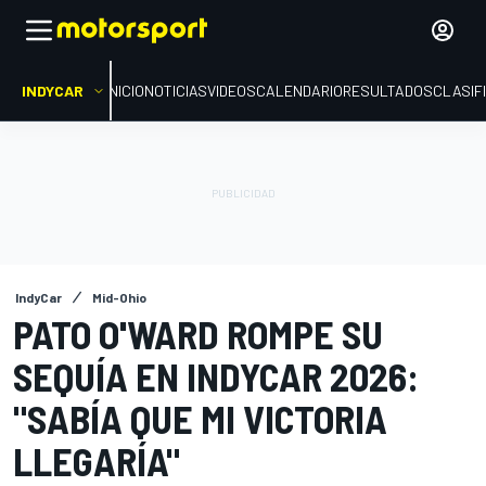
INDYCAR
INICIO
NOTICIAS
VIDEOS
CALENDARIO
RESULTADOS
CLASIF
IndyCar
Mid-Ohio
PATO O'WARD ROMPE SU
SEQUÍA EN INDYCAR 2026:
"SABÍA QUE MI VICTORIA
LLEGARÍA"