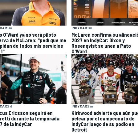
YCAR
1 m
INDYCAR
1 m
o O'Ward ya no será piloto
McLaren confirma su alineaci
erva de McLaren: "pedí que me
2027 en IndyCar: Dixon y
pidan de todos mis servicios
Rosenqvist se unen a Pato
F1"
O'Ward
YCAR
2 d
INDYCAR
2 m
cus Ericsson seguirá en
Kirkwood advierte que aún p
retti durante la temporada
pelear por el campeonato de
7 de la IndyCar
IndyCar luego de su podio en
Detroit