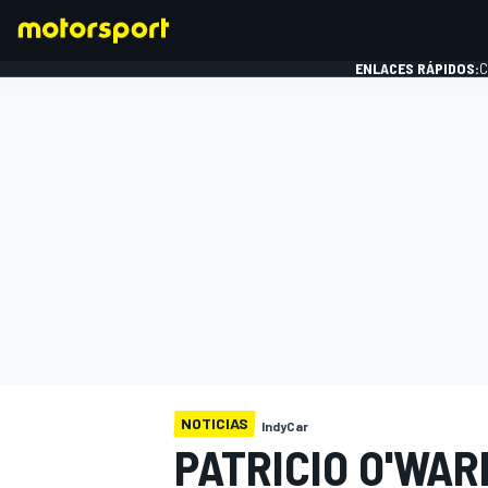
ENLACES RÁPIDOS:
C
FÓRMULA 1
NOTICIAS
IndyCar
PATRICIO O'WAR