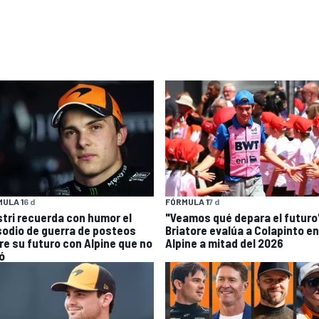
ULA 1
6 d
FÓRMULA 1
7 d
stri recuerda con humor el
"Veamos qué depara el futuro
sodio de guerra de posteos
Briatore evalúa a Colapinto en
re su futuro con Alpine que no
Alpine a mitad del 2026
ó