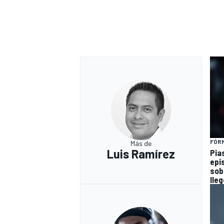
FÓRM
Más de
Luis Ramírez
Pia
epi
sob
lleg