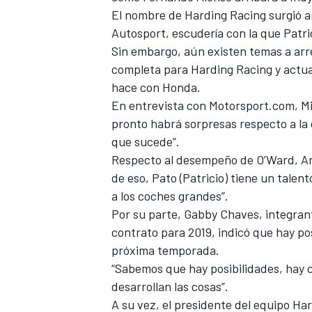
El nombre de Harding Racing surgió an
FÓRMULA E
Autosport, escudería con la que Patri
Sin embargo, aún existen temas a arr
completa para Harding Racing y actua
hace con Honda.
En entrevista con Motorsport.com, Mi
pronto habrá sorpresas respecto a la 
que sucede”.
Respecto al desempeño de O’Ward, And
de eso, Pato (Patricio) tiene un talent
a los coches grandes”.
Por su parte, Gabby Chaves, integran
WRC
contrato para 2019, indicó que hay po
próxima temporada.
“Sabemos que hay posibilidades, hay 
desarrollan las cosas”.
A su vez, el presidente del equipo Ha