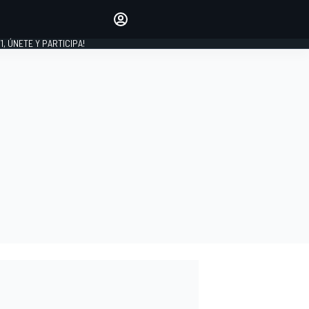
favoritos
Haz que se oiga tu voz
comentando artículos.
1, ÚNETE Y PARTICIPA!
INICIAR SESIÓN
EDICIÓN
LATINOAMÉRICA