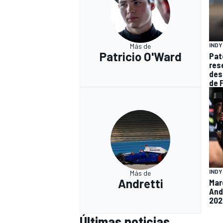
IND
Más de
Patricio O'Ward
Pat
res
des
de 
IND
Más de
Andretti
Mar
And
202
Últimas noticias