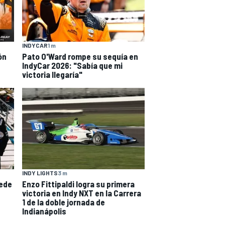
INDYCAR
1 m
ón
Pato O'Ward rompe su sequía en
IndyCar 2026: "Sabía que mi
victoria llegaría"
INDY LIGHTS
3 m
uede
Enzo Fittipaldi logra su primera
victoria en Indy NXT en la Carrera
1 de la doble jornada de
Indianápolis