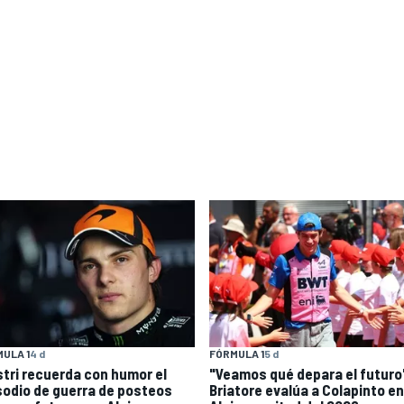
ULA 1
4 d
FÓRMULA 1
5 d
stri recuerda con humor el
"Veamos qué depara el futuro
sodio de guerra de posteos
Briatore evalúa a Colapinto en