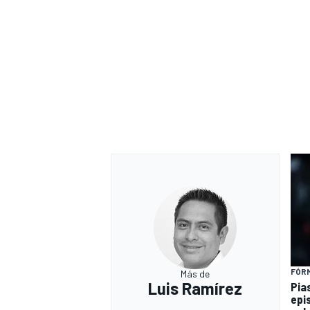
FÓRM
Más de
Luis Ramírez
Pia
epi