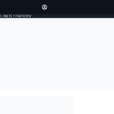
favoritos
Haz que se oiga tu voz
comentando artículos.
1, ÚNETE Y PARTICIPA!
INICIAR SESIÓN
EDICIÓN
LATINOAMÉRICA