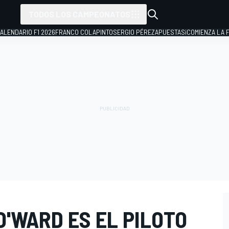
TODOS LOS CAMPEONATOS
ALENDARIO F1 2026
FRANCO COLAPINTO
SERGIO PÉREZ
APUESTAS
¡COMIENZA LA F
O'WARD ES EL PILOTO