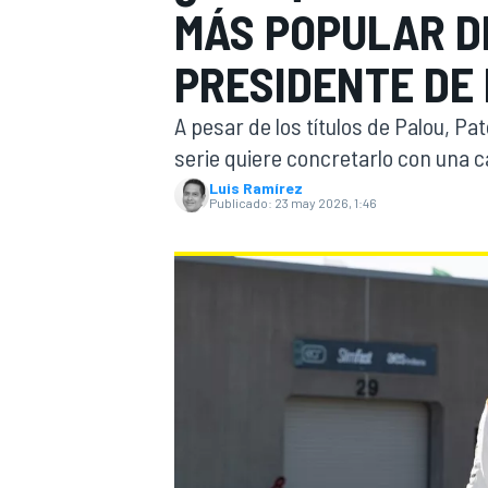
MÁS POPULAR D
INDYCAR
PRESIDENTE DE 
A pesar de los títulos de Palou, Pa
serie quiere concretarlo con una 
Luis Ramírez
Publicado:
23 may 2026, 1:46
MOTOGP