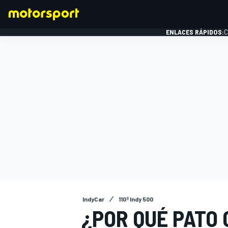
ENLACES RÁPIDOS:
C
FÓRMULA 1
IndyCar
110º Indy 500
¿POR QUÉ PATO 