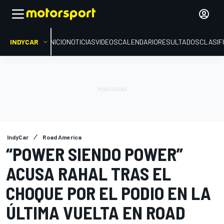
INDYCAR
INICIO
NOTICIAS
VIDEOS
CALENDARIO
RESULTADOS
CLASIF
IndyCar
Road America
“POWER SIENDO POWER”
ACUSA RAHAL TRAS EL
CHOQUE POR EL PODIO EN LA
ÚLTIMA VUELTA EN ROAD