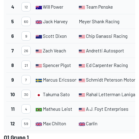
4
Will Power
Team Penske
12
5
Jack Harvey
Meyer Shank Racing
60
6
Scott Dixon
Chip Ganassi Racing
9
7
Zach Veach
Andretti Autosport
26
8
Spencer Pigot
Ed Carpenter Racing
21
9
Marcus Ericsson
Schmidt Peterson Motors
7
10
Takuma Sato
Rahal Letterman Lanigan
30
11
Matheus Leist
A.J. Foyt Enterprises
4
12
Max Chilton
Carlin
59
Q1 Grupo 1