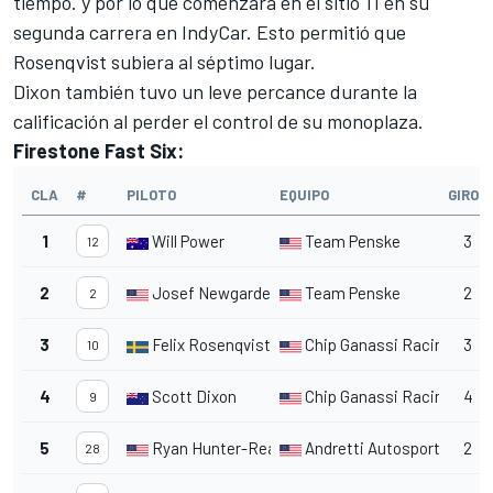
tiempo. y por lo que comenzará en el sitio 11 en su
segunda carrera en IndyCar. Esto permitió que
Rosenqvist
subiera al séptimo lugar.
Dixon
también tuvo un leve percance durante la
calificación al perder el control de su monoplaza.
Firestone Fast Six:
CLA
#
PILOTO
EQUIPO
GIROS
1
Will Power
Team Penske
3
12
2
Josef Newgarden
Team Penske
2
2
3
Felix Rosenqvist
Chip Ganassi Racing
3
10
4
Scott Dixon
Chip Ganassi Racing
4
9
5
Ryan Hunter-Reay
Andretti Autosport
2
28