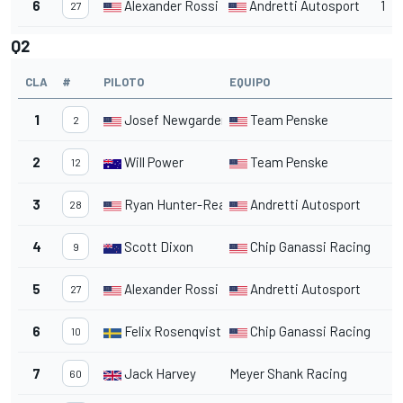
6
Alexander Rossi
Andretti Autosport
1
27
Q2
CLA
#
PILOTO
EQUIPO
1
Josef Newgarden
Team Penske
2
2
Will Power
Team Penske
12
3
Ryan Hunter-Reay
Andretti Autosport
28
4
Scott Dixon
Chip Ganassi Racing
9
5
Alexander Rossi
Andretti Autosport
27
6
Felix Rosenqvist
Chip Ganassi Racing
10
7
Jack Harvey
Meyer Shank Racing
60