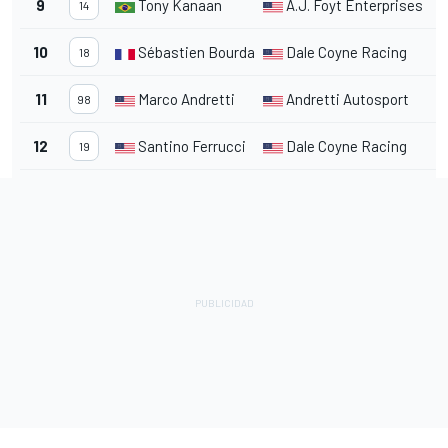
9
Tony Kanaan
A.J. Foyt Enterprises
14
10
Sébastien Bourdais
Dale Coyne Racing
18
11
Marco Andretti
Andretti Autosport
98
12
Santino Ferrucci
Dale Coyne Racing
19