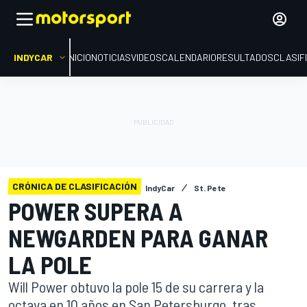
INDYCAR
INICIO
NOTICIAS
VIDEOS
CALENDARIO
RESULTADOS
CLASIF
CRÓNICA DE CLASIFICACIÓN
IndyCar
St. Pete
POWER SUPERA A
NEWGARDEN PARA GANAR
LA POLE
Will Power obtuvo la pole 15 de su carrera y la
octava en 10 años en San Petersburgo, tras