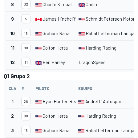
8
Charlie Kimball
Carlin
23
9
James Hinchcliffe
Schmidt Peterson Motors
5
10
Graham Rahal
Rahal Letterman Lanigan
15
11
Colton Herta
Harding Racing
88
12
Ben Hanley
DragonSpeed
81
Q1 Grupo 2
CLA
#
PILOTO
EQUIPO
1
Ryan Hunter-Reay
Andretti Autosport
28
2
Colton Herta
Harding Racing
88
3
Graham Rahal
Rahal Letterman Lanigan
15