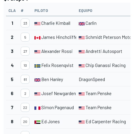
CLA
#
PILOTO
EQUIPO
1
Charlie Kimball
Carlin
23
2
James Hinchcliffe
Schmidt Peterson Motor
5
3
Alexander Rossi
Andretti Autosport
27
4
Felix Rosenqvist
Chip Ganassi Racing
10
5
Ben Hanley
DragonSpeed
81
6
Josef Newgarden
Team Penske
2
7
Simon Pagenaud
Team Penske
22
8
Ed Jones
Ed Carpenter Racing
20