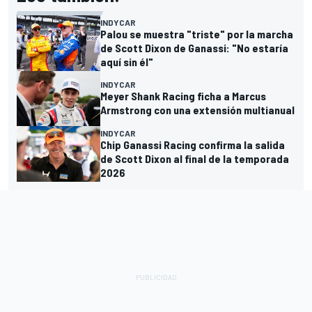
INDYCAR
Palou se muestra "triste" por la marcha
de Scott Dixon de Ganassi: "No estaría
aquí sin él"
INDYCAR
Meyer Shank Racing ficha a Marcus
Armstrong con una extensión multianual
INDYCAR
Chip Ganassi Racing confirma la salida
de Scott Dixon al final de la temporada
2026