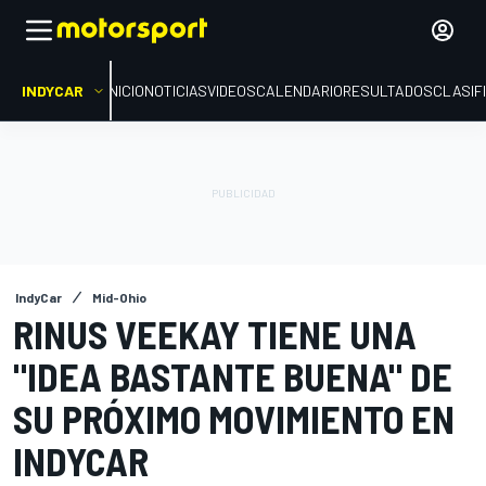
INDYCAR
INICIO
NOTICIAS
VIDEOS
CALENDARIO
RESULTADOS
CLASIF
IndyCar
Mid-Ohio
RINUS VEEKAY TIENE UNA
"IDEA BASTANTE BUENA" DE
SU PRÓXIMO MOVIMIENTO EN
INDYCAR