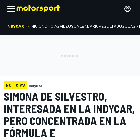
INDYCAR
INICIO
NOTICIAS
VIDEOS
CALENDARIO
RESULTADOS
CLASIF
NOTICIAS
IndyCar
SIMONA DE SILVESTRO,
INTERESADA EN LA INDYCAR,
PERO CONCENTRADA EN LA
FÓRMULA E