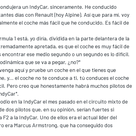
 condujera un IndyCar, sinceramente. He conducido
ntes días con Renault (hoy Alpine). Así que para mí, voy
nalmente el coche más fácil que he conducido. Es fácil de
mula 1 está, yo diría, dividida en la parte delantera de la
extremadamente apretada, es que el coche es muy fácil de
s encontrar ese medio segundo o un segundo es lo difícil.
rodinámica que se va a pegar, ¿no?"
 venga aquí y pruebe un coche en el que tienes que
he, y... el coche no te conduce a ti, tú conduces el coche
fícil. Pero creo que honestamente habrá muchos pilotos de
ndyCar".
dio en la IndyCar el mes pasado en el circuito mixto de
e dos pilotos que, en su opinión, serían fuertes si
 F2 a la IndyCar. Uno de ellos era el actual líder del
tro era Marcus Armstrong, que ha conseguido dos