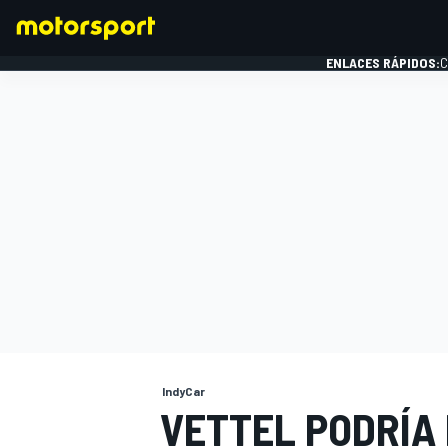
ENLACES RÁPIDOS:
C
FÓRMULA 1
IndyCar
VETTEL PODRÍA 