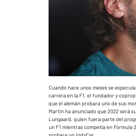
NASCAR CUP
Cuando hace unos meses se especulaba 
carrera en la F1, el fundador y copro
que el alemán probara uno de sus mo
Martin ha anunciado que 2022 será su
Lungaard, quien fuera parte del progr
un F1 mientras competía en Fórmula 2
probara un IndyCar.