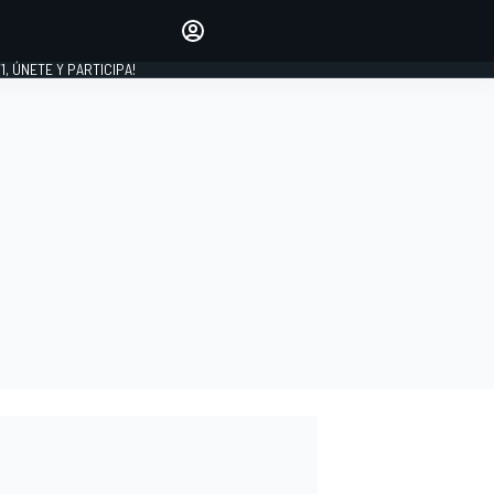
favoritos
Haz que se oiga tu voz
comentando artículos.
1, ÚNETE Y PARTICIPA!
INICIAR SESIÓN
EDICIÓN
LATINOAMÉRICA