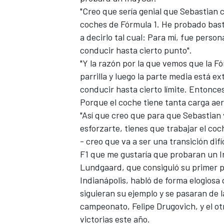
"Creo que sería genial que Sebastian
FÓRMULA E
coches de Fórmula 1. He probado basta
a decirlo tal cual: Para mí, fue perso
conducir hasta cierto punto".
"Y la razón por la que vemos que la Fór
parrilla y luego la parte media está 
conducir hasta cierto límite. Entonce
Porque el coche tiene tanta carga ae
"Así que creo que para que Sebastian
esforzarte, tienes que trabajar el coc
- creo que va a ser una transición di
F1 que me gustaría que probaran un I
WRC
Lundgaard, que consiguió su primer po
Indianápolis, habló de forma elogiosa d
siguieran su ejemplo y se pasaran de la
campeonato, Felipe Drugovich, y el o
victorias este año.