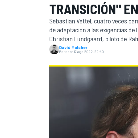
TRANSICIÓN" E
INDYCAR
Sebastian Vettel, cuatro veces ca
de adaptación a las exigencias de 
Christian Lundgaard, piloto de Ra
David Malsher
Editado:
17 ago 2022, 22:40
MOTOGP