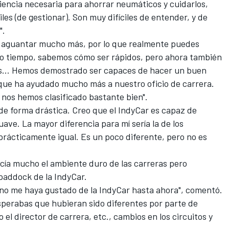
iencia necesaria para ahorrar neumáticos y cuidarlos,
iles (de gestionar). Son muy difíciles de entender, y de
".
n aguantar mucho más, por lo que realmente puedes
mo tiempo, sabemos cómo ser rápidos, pero ahora también
s... Hemos demostrado ser capaces de hacer un buen
 que ha ayudado mucho más a nuestro oficio de carrera.
 nos hemos clasificado bastante bien".
de forma drástica. Creo que el IndyCar es capaz de
ave. La mayor diferencia para mí sería la de los
prácticamente igual. Es un poco diferente, pero no es
acía mucho el ambiente duro de las carreras pero
paddock de la IndyCar.
no me haya gustado de la IndyCar hasta ahora", comentó.
sperabas que hubieran sido diferentes por parte de
o el director de carrera, etc., cambios en los circuitos y