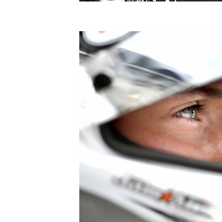
FÓRMULA E
WRC