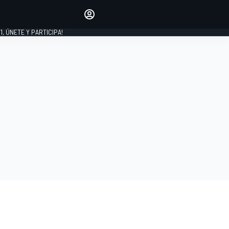
favoritos
Haz que se oiga tu voz
comentando artículos.
1, ÚNETE Y PARTICIPA!
INICIAR SESIÓN
EDICIÓN
LATINOAMÉRICA