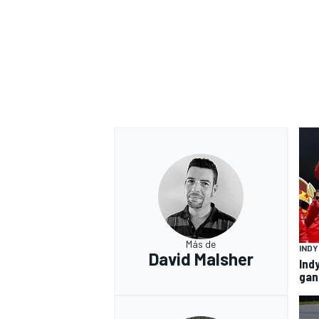
Más de
IND
David Malsher
Ind
gan