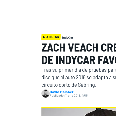
INDYCAR
NOTICIAS
IndyCar
ZACH VEACH CR
DE INDYCAR FAV
Tras su primer día de pruebas par
dice que el auto 2018 se adapta a su
circuito corto de Sebring.
MOTOGP
David Malsher
Publicado:
11 ene 2018, 4:55