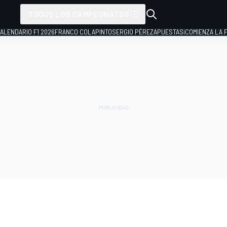
TODOS LOS CAMPEONATOS
ALENDARIO F1 2026
FRANCO COLAPINTO
SERGIO PÉREZ
APUESTAS
¡COMIENZA LA F