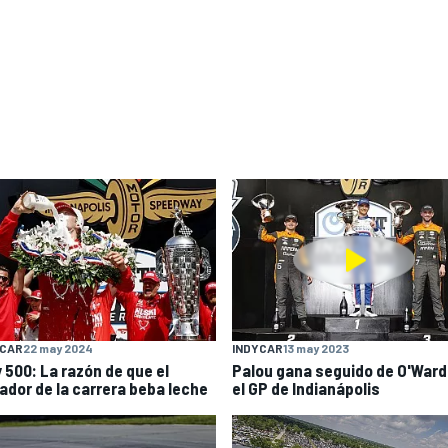
YCAR
22 may 2024
INDYCAR
13 may 2023
y 500: La razón de que el
Palou gana seguido de O'Ward
ador de la carrera beba leche
el GP de Indianápolis