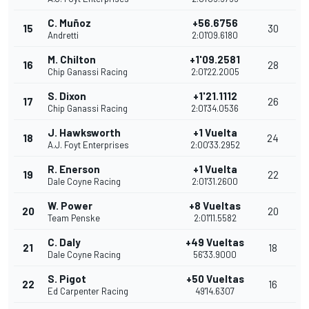
C. Muñoz
+56.6756
15
30
Andretti
2:01'09.6180
M. Chilton
+1'09.2581
16
28
Chip Ganassi Racing
2:01'22.2005
S. Dixon
+1'21.1112
17
26
Chip Ganassi Racing
2:01'34.0536
J. Hawksworth
+1 Vuelta
18
24
A.J. Foyt Enterprises
2:00'33.2952
R. Enerson
+1 Vuelta
19
22
Dale Coyne Racing
2:01'31.2600
W. Power
+8 Vueltas
20
20
Team Penske
2:01'11.5582
C. Daly
+49 Vueltas
21
18
Dale Coyne Racing
56'33.9000
S. Pigot
+50 Vueltas
22
16
Ed Carpenter Racing
49'14.6307