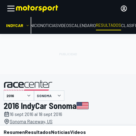
RESULTADOS
INDYCAR
INICIO
NOTICIAS
VIDEOS
CALENDARIO
CLASIF
SONOMA
presentado por
2016 IndyCar Sonoma
16 sept 2016 al 18 sept 2016
Sonoma Raceway, US
Resumen
Resultados
Noticias
Videos