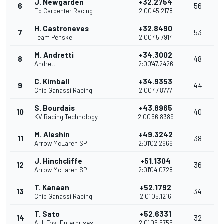
J. Newgarden
+32.2754
6
56
Ed Carpenter Racing
2:00'45.2178
H. Castroneves
+32.8490
7
53
Team Penske
2:00'45.7914
M. Andretti
+34.3002
8
48
Andretti
2:00'47.2426
C. Kimball
+34.9353
9
44
Chip Ganassi Racing
2:00'47.8777
S. Bourdais
+43.8965
10
40
KV Racing Technology
2:00'56.8389
M. Aleshin
+49.3242
11
38
Arrow McLaren SP
2:01'02.2666
J. Hinchcliffe
+51.1304
12
36
Arrow McLaren SP
2:01'04.0728
T. Kanaan
+52.1792
13
34
Chip Ganassi Racing
2:01'05.1216
T. Sato
+52.6331
14
32
A.J. Foyt Enterprises
2:01'05.5755