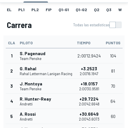
EL
PL1
PL2
FIP
Q1-G1
Q1-G2
Q2
Q3
W
Carrera
Todas las estadísticas
CLA
PILOTO
TIEMPO
PUNTOS
S. Pagenaud
1
2:00'12.9424
104
Team Penske
G. Rahal
+3.2523
2
81
Rahal Letterman Lanigan Racing
2:00'16.1947
J. Montoya
+18.0157
3
70
Team Penske
2:00'30.9581
R. Hunter-Reay
+29.7224
4
64
Andretti
2:00'42.6648
A. Rossi
+30.6649
5
60
Andretti
2:00'43.6073