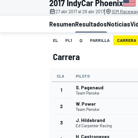
2017 IndyCar Phoenix
|
INDYCAR
27 abr 2017 al 29 abr 2017
ISM Raceway
Resumen
Resultados
Noticias
Vi
EL
PL1
Q
PARRILLA
CARRERA
Carrera
CLA
PILOTO
S. Pagenaud
1
Team Penske
MOTOGP
W. Power
2
Team Penske
J. Hildebrand
3
Ed Carpenter Racing
H. Castroneves