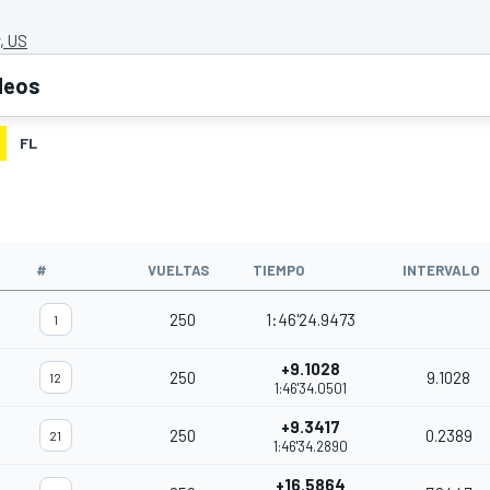
, US
deos
FL
#
VUELTAS
TIEMPO
INTERVALO
250
1:46'24.9473
1
+9.1028
250
9.1028
12
1:46'34.0501
+9.3417
250
0.2389
21
1:46'34.2890
+16.5864