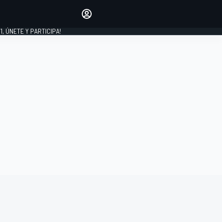
favoritos
Haz que se oiga tu voz
comentando artículos.
1, ÚNETE Y PARTICIPA!
INICIAR SESIÓN
EDICIÓN
LATINOAMÉRICA