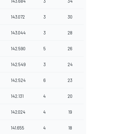
143.684
3
34
143.072
3
30
143.044
3
28
142.590
5
26
142.549
3
24
142.524
6
23
142.131
4
20
142.024
4
19
141.655
4
18