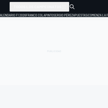
TODOS LOS CAMPEONATOS
ALENDARIO F1 2026
FRANCO COLAPINTO
SERGIO PÉREZ
APUESTAS
¡COMIENZA LA F