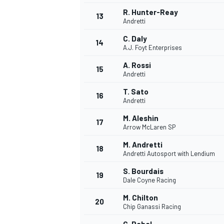
R. Hunter-Reay
FÓRMULA E
13
Andretti
C. Daly
14
A.J. Foyt Enterprises
A. Rossi
15
Andretti
T. Sato
16
Andretti
M. Aleshin
17
Arrow McLaren SP
M. Andretti
18
Andretti Autosport with Lendium
WRC
S. Bourdais
19
Dale Coyne Racing
M. Chilton
20
Chip Ganassi Racing