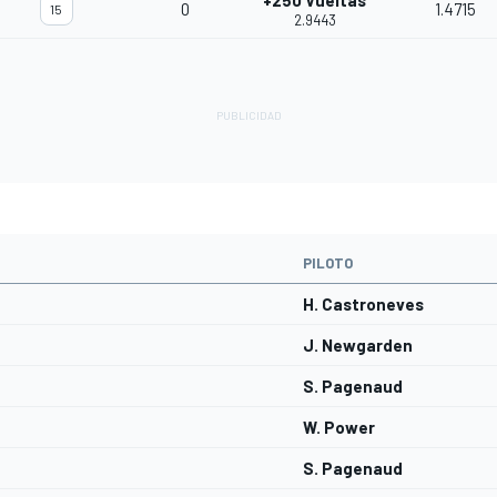
+250 Vueltas
0
1.4715
15
2.9443
PILOTO
H. Castroneves
J. Newgarden
S. Pagenaud
W. Power
S. Pagenaud