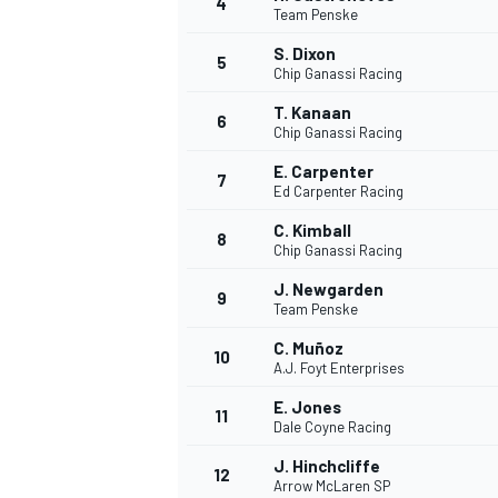
4
Team Penske
S. Dixon
5
Chip Ganassi Racing
T. Kanaan
6
Chip Ganassi Racing
E. Carpenter
7
Ed Carpenter Racing
NASCAR CUP
C. Kimball
8
Chip Ganassi Racing
J. Newgarden
9
Team Penske
C. Muñoz
10
A.J. Foyt Enterprises
E. Jones
11
Dale Coyne Racing
J. Hinchcliffe
12
Arrow McLaren SP