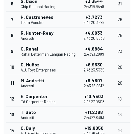
S. Dixon
+3.3544
6
31
Chip Ganassi Racing
2:43'19.9549
H. Castroneves
+3.7273
7
26
Team Penske
2:43'20.3278
R. Hunter-Reay
+4.0833
8
25
Andretti
2:43'20.6838
G. Rahal
+4.6884
9
23
Rahal Letterman Lanigan Racing
2:43'21.2889
C. Muñoz
+6.9330
10
20
A.J. Foyt Enterprises
2:43'23.5335
M. Andretti
+9.4607
11
20
Andretti
2:43'26.0612
E. Carpenter
+10.4503
12
18
Ed Carpenter Racing
2:43'27.0508
T. Sato
+11.2388
13
18
Andretti
2:43'27.8393
C. Daly
+19.8050
14
16
A.J. Foyt Enterprises
2:43'36.4055