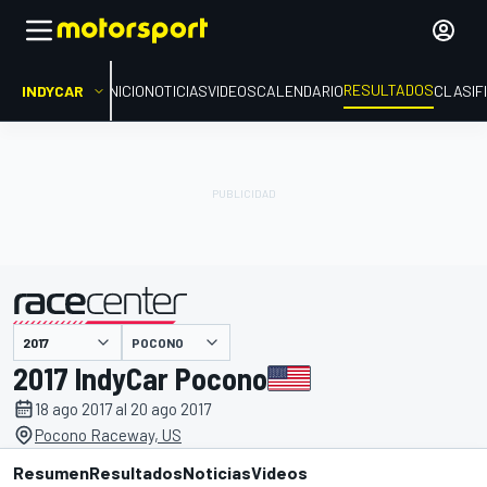
RESULTADOS
INDYCAR
INICIO
NOTICIAS
VIDEOS
CALENDARIO
CLASIF
POCONO
presentado por
2017 IndyCar Pocono
18 ago 2017 al 20 ago 2017
Pocono Raceway, US
Resumen
Resultados
Noticias
Videos