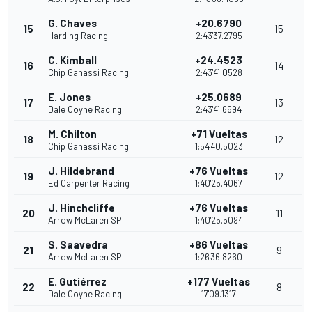
G. Chaves
+20.6790
15
15
Harding Racing
2:43'37.2795
C. Kimball
+24.4523
16
14
Chip Ganassi Racing
2:43'41.0528
E. Jones
+25.0689
17
13
Dale Coyne Racing
2:43'41.6694
M. Chilton
+71 Vueltas
18
12
Chip Ganassi Racing
1:54'40.5023
J. Hildebrand
+76 Vueltas
19
12
Ed Carpenter Racing
1:40'25.4067
J. Hinchcliffe
+76 Vueltas
20
11
Arrow McLaren SP
1:40'25.5094
S. Saavedra
+86 Vueltas
21
9
Arrow McLaren SP
1:26'36.8260
E. Gutiérrez
+177 Vueltas
22
8
Dale Coyne Racing
17'09.1317