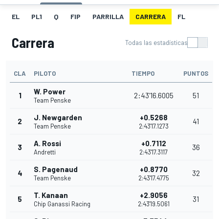
EL
PL1
Q
FIP
PARRILLA
CARRERA
FL
Carrera
Todas las estadísticas
CLA
PILOTO
TIEMPO
PUNTOS
W. Power
1
2:43'16.6005
51
Team Penske
J. Newgarden
+0.5268
2
41
Team Penske
2:43'17.1273
A. Rossi
+0.7112
3
36
Andretti
2:43'17.3117
S. Pagenaud
+0.8770
4
32
Team Penske
2:43'17.4775
T. Kanaan
+2.9056
5
31
Chip Ganassi Racing
2:43'19.5061