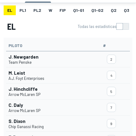
EL
PL1
PL2
W
FIP
Q1-G1
Q1-G2
Q2
Q3
EL
Todas las estadísticas
PILOTO
#
J. Newgarden
2
Team Penske
M. Leist
4
A.J. Foyt Enterprises
J. Hinchcliffe
5
Arrow McLaren SP
C. Daly
7
Arrow McLaren SP
S. Dixon
9
Chip Ganassi Racing