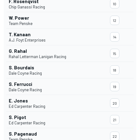
F. Rosenqvist
10
Chip Ganassi Racing
W. Power
12
Team Penske
T. Kanaan
14
A.J. Foyt Enterprises
G. Rahal
15
Rahal Letterman Lanigan Racing
S. Bourdais
18
Dale Coyne Racing
S. Ferrucci
19
Dale Coyne Racing
E. Jones
20
Ed Carpenter Racing
S. Pigot
21
Ed Carpenter Racing
S. Pagenaud
22
Team Penske