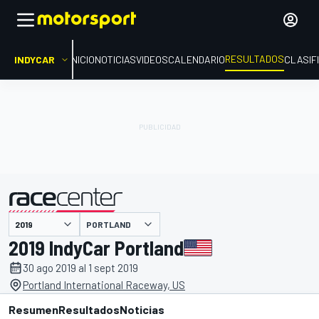
RESULTADOS
INDYCAR
INICIO
NOTICIAS
VIDEOS
CALENDARIO
CLASIF
PORTLAND
presentado por
2019 IndyCar Portland
30 ago 2019 al 1 sept 2019
Portland International Raceway, US
Resumen
Resultados
Noticias