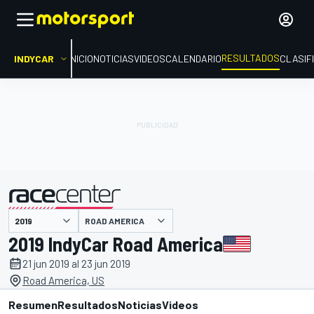
RESULTADOS
INDYCAR
INICIO
NOTICIAS
VIDEOS
CALENDARIO
CLASIF
ROAD AMERICA
presentado por
2019 IndyCar Road America
21 jun 2019 al 23 jun 2019
Road America, US
Resumen
Resultados
Noticias
Videos