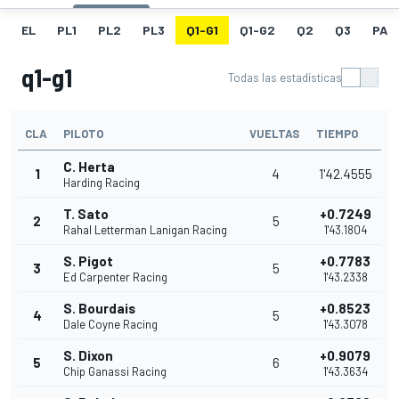
EL
PL1
PL2
PL3
Q1-G1
Q1-G2
Q2
Q3
PAR
q1-g1
Todas las estadísticas
CLA
PILOTO
VUELTAS
TIEMPO
C. Herta
1
4
1'42.4555
Harding Racing
T. Sato
+0.7249
2
5
Rahal Letterman Lanigan Racing
1'43.1804
S. Pigot
+0.7783
3
5
Ed Carpenter Racing
1'43.2338
S. Bourdais
+0.8523
4
5
Dale Coyne Racing
1'43.3078
S. Dixon
+0.9079
5
6
Chip Ganassi Racing
1'43.3634