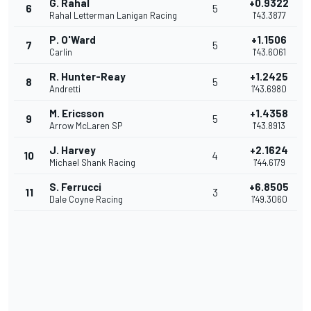
G. Rahal
+0.9322
6
5
Rahal Letterman Lanigan Racing
1'43.3877
P. O'Ward
+1.1506
7
5
Carlin
1'43.6061
R. Hunter-Reay
+1.2425
8
5
Andretti
1'43.6980
M. Ericsson
+1.4358
9
5
Arrow McLaren SP
1'43.8913
J. Harvey
+2.1624
10
4
Michael Shank Racing
1'44.6179
S. Ferrucci
+6.8505
11
3
Dale Coyne Racing
1'49.3060