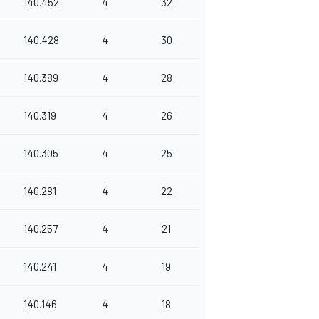
140.452
4
32
140.428
4
30
140.389
4
28
140.319
4
26
140.305
4
25
140.281
4
22
140.257
4
21
140.241
4
19
140.146
4
18