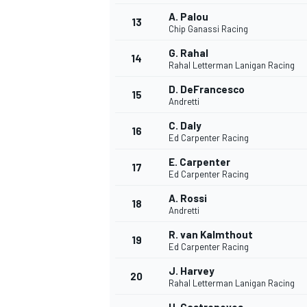
A. Palou
FÓRMULA E
13
Chip Ganassi Racing
G. Rahal
14
Rahal Letterman Lanigan Racing
D. DeFrancesco
15
Andretti
C. Daly
16
Ed Carpenter Racing
E. Carpenter
17
Ed Carpenter Racing
A. Rossi
18
Andretti
WRC
R. van Kalmthout
19
Ed Carpenter Racing
J. Harvey
20
Rahal Letterman Lanigan Racing