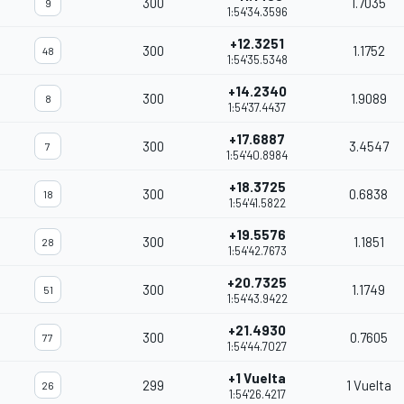
300
1.7035
9
1:54'34.3596
+12.3251
300
1.1752
48
1:54'35.5348
+14.2340
300
1.9089
8
1:54'37.4437
+17.6887
300
3.4547
7
1:54'40.8984
+18.3725
300
0.6838
18
1:54'41.5822
+19.5576
300
1.1851
28
1:54'42.7673
+20.7325
300
1.1749
51
1:54'43.9422
+21.4930
300
0.7605
77
1:54'44.7027
+1 Vuelta
299
1 Vuelta
26
1:54'26.4217