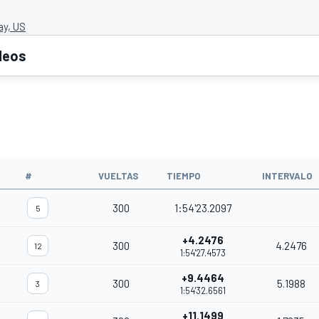
y, US
deos
#
VUELTAS
TIEMPO
INTERVALO
300
1:54'23.2097
5
+4.2476
300
4.2476
12
1:54'27.4573
+9.4464
300
5.1988
3
1:54'32.6561
+11.1499