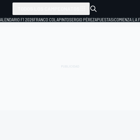
TODOS LOS CAMPEONATOS
ALENDARIO F1 2026
FRANCO COLAPINTO
SERGIO PÉREZ
APUESTAS
¡COMIENZA LA F