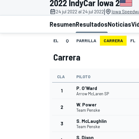
2022 IndyCar Iowa 2
|
INDYCAR
24 jul 2022 al 24 jul 2022
Iowa Speedwa
Resumen
Resultados
Noticias
Vi
EL
Q
PARRILLA
CARRERA
FL
Carrera
CLA
PILOTO
P. O'Ward
1
Arrow McLaren SP
MOTOGP
W. Power
2
Team Penske
S. McLaughlin
3
Team Penske
S. Dixon