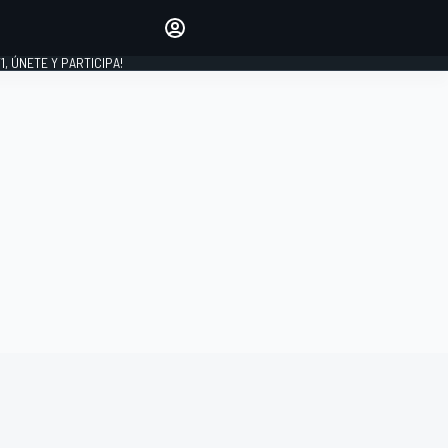
favoritos
Haz que se oiga tu voz
comentando artículos.
1, ÚNETE Y PARTICIPA!
INICIAR SESIÓN
EDICIÓN
LATINOAMÉRICA