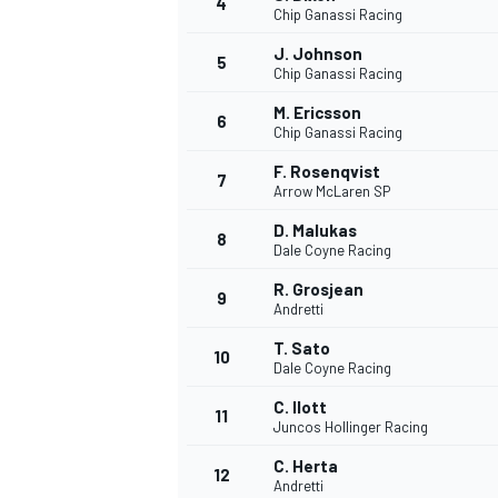
4
Chip Ganassi Racing
J. Johnson
5
Chip Ganassi Racing
M. Ericsson
6
Chip Ganassi Racing
F. Rosenqvist
7
Arrow McLaren SP
NASCAR CUP
D. Malukas
8
Dale Coyne Racing
R. Grosjean
9
Andretti
T. Sato
10
Dale Coyne Racing
C. Ilott
11
Juncos Hollinger Racing
C. Herta
12
Andretti