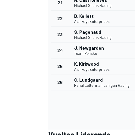
H. Castroneves
21
Michael Shank Racing
D. Kellett
22
A.J. Foyt Enterprises
S. Pagenaud
23
Michael Shank Racing
J. Newgarden
24
Team Penske
K. Kirkwood
25
A.J. Foyt Enterprises
C. Lundgaard
26
Rahal Letterman Lanigan Racing
Vueltas Liderando