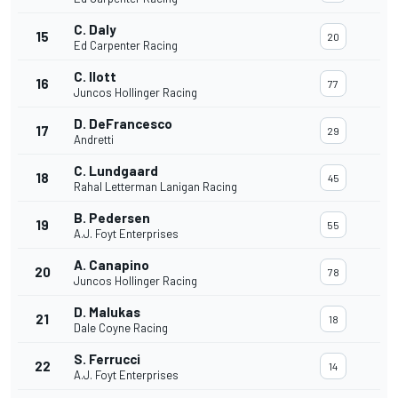
C. Daly
15
20
Ed Carpenter Racing
C. Ilott
16
77
Juncos Hollinger Racing
D. DeFrancesco
17
29
Andretti
C. Lundgaard
18
45
Rahal Letterman Lanigan Racing
B. Pedersen
19
55
A.J. Foyt Enterprises
A. Canapino
20
78
Juncos Hollinger Racing
D. Malukas
21
18
Dale Coyne Racing
S. Ferrucci
22
14
A.J. Foyt Enterprises