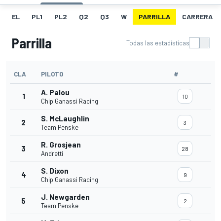
EL
PL1
PL2
Q2
Q3
W
PARRILLA
CARRERA
Parrilla
Todas las estadísticas
CLA
PILOTO
#
A. Palou
1
10
Chip Ganassi Racing
S. McLaughlin
2
3
Team Penske
R. Grosjean
3
28
Andretti
S. Dixon
4
9
Chip Ganassi Racing
J. Newgarden
5
2
Team Penske