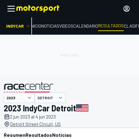
RESULTADOS
INDYCAR
INICIO
NOTICIAS
VIDEOS
CALENDARIO
CLASIF
DETROIT
presentado por
2023 IndyCar Detroit
2 jun 2023 al 4 jun 2023
Detroit Street Circuit, US
Resumen
Resultados
Noticias