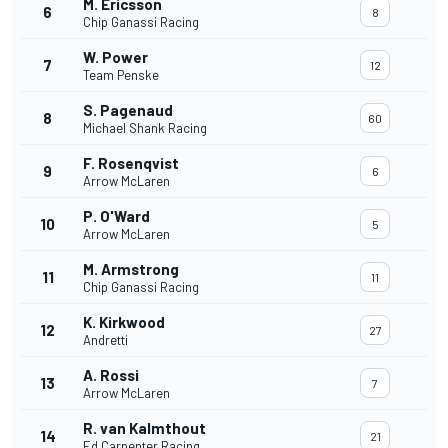
M. Ericsson
6
8
Chip Ganassi Racing
W. Power
7
12
Team Penske
S. Pagenaud
8
60
Michael Shank Racing
F. Rosenqvist
9
6
Arrow McLaren
P. O'Ward
10
5
Arrow McLaren
M. Armstrong
11
11
Chip Ganassi Racing
K. Kirkwood
12
27
Andretti
A. Rossi
13
7
Arrow McLaren
R. van Kalmthout
14
21
Ed Carpenter Racing