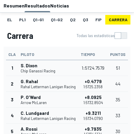
Resumen
Resultados
Noticias
EL
PL1
Q1-G1
Q1-G2
Q2
Q3
FIP
CARRERA
Carrera
Todas las estadísticas
CLA
PILOTO
TIEMPO
PUNTOS
S. Dixon
1
1:51'24.7579
51
Chip Ganassi Racing
G. Rahal
+0.4779
2
44
Rahal Letterman Lanigan Racing
1:51'25.2358
P. O'Ward
+8.0925
3
35
Arrow McLaren
1:51'32.8504
C. Lundgaard
+9.3211
4
33
Rahal Letterman Lanigan Racing
1:51'34.0790
A. Rossi
+9.7935
5
30