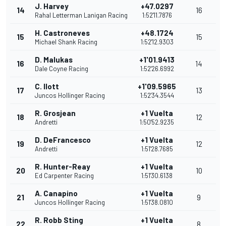
J. Harvey
+47.0297
14
16
Rahal Letterman Lanigan Racing
1:52'11.7876
H. Castroneves
+48.1724
15
15
Michael Shank Racing
1:52'12.9303
D. Malukas
+1'01.9413
16
14
Dale Coyne Racing
1:52'26.6992
C. Ilott
+1'09.5965
17
13
Juncos Hollinger Racing
1:52'34.3544
R. Grosjean
+1 Vuelta
18
12
Andretti
1:50'52.9235
D. DeFrancesco
+1 Vuelta
19
12
Andretti
1:51'28.7685
R. Hunter-Reay
+1 Vuelta
20
10
Ed Carpenter Racing
1:51'30.6138
A. Canapino
+1 Vuelta
21
9
Juncos Hollinger Racing
1:51'38.0810
R. Robb Sting
+1 Vuelta
22
8