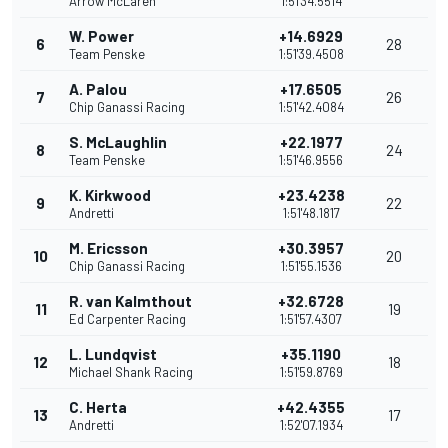
Arrow McLaren
1:51'34.5514
W. Power
+14.6929
6
28
Team Penske
1:51'39.4508
A. Palou
+17.6505
7
26
Chip Ganassi Racing
1:51'42.4084
S. McLaughlin
+22.1977
8
24
Team Penske
1:51'46.9556
K. Kirkwood
+23.4238
9
22
Andretti
1:51'48.1817
M. Ericsson
+30.3957
10
20
Chip Ganassi Racing
1:51'55.1536
R. van Kalmthout
+32.6728
11
19
Ed Carpenter Racing
1:51'57.4307
L. Lundqvist
+35.1190
12
18
Michael Shank Racing
1:51'59.8769
C. Herta
+42.4355
13
17
Andretti
1:52'07.1934