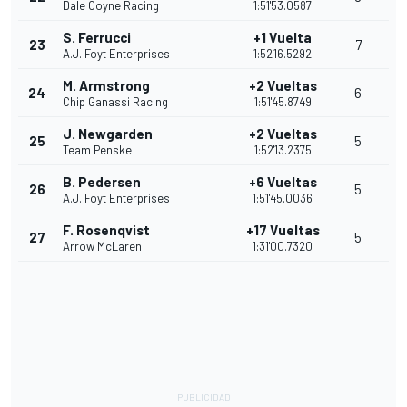
Dale Coyne Racing
1:51'53.0587
S. Ferrucci
+1 Vuelta
23
7
A.J. Foyt Enterprises
1:52'16.5292
M. Armstrong
+2 Vueltas
24
6
Chip Ganassi Racing
1:51'45.8749
J. Newgarden
+2 Vueltas
25
5
Team Penske
1:52'13.2375
B. Pedersen
+6 Vueltas
26
5
A.J. Foyt Enterprises
1:51'45.0036
F. Rosenqvist
+17 Vueltas
27
5
Arrow McLaren
1:31'00.7320