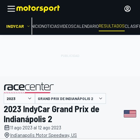
RESULTADOS
INDYCAR
INICIO
NOTICIAS
VIDEOS
CALENDARIO
CLASIF
GRAND PRIX DE INDIANÁPOLIS 2
presentado por
2023 IndyCar Grand Prix de
Indianápolis 2
11 ago 2023 al 12 ago 2023
Indianapolis Motor Speedway, US