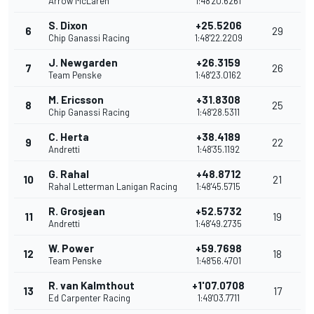
Arrow McLaren
1:48'20.6261
S. Dixon
+25.5206
6
29
Chip Ganassi Racing
1:48'22.2209
J. Newgarden
+26.3159
7
26
Team Penske
1:48'23.0162
M. Ericsson
+31.8308
8
25
Chip Ganassi Racing
1:48'28.5311
C. Herta
+38.4189
9
22
Andretti
1:48'35.1192
G. Rahal
+48.8712
10
21
Rahal Letterman Lanigan Racing
1:48'45.5715
R. Grosjean
+52.5732
11
19
Andretti
1:48'49.2735
W. Power
+59.7698
12
18
Team Penske
1:48'56.4701
R. van Kalmthout
+1'07.0708
13
17
Ed Carpenter Racing
1:49'03.7711