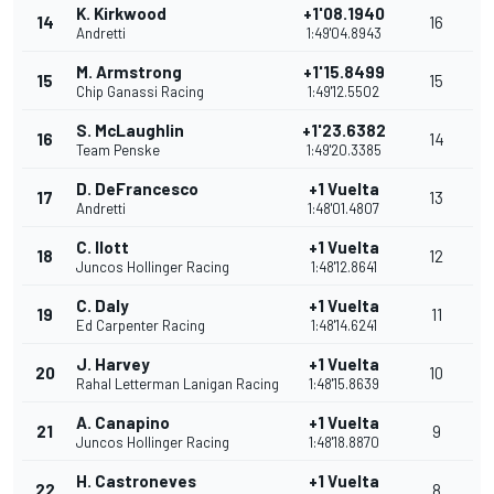
K. Kirkwood
+1'08.1940
14
16
Andretti
1:49'04.8943
M. Armstrong
+1'15.8499
15
15
Chip Ganassi Racing
1:49'12.5502
S. McLaughlin
+1'23.6382
16
14
Team Penske
1:49'20.3385
D. DeFrancesco
+1 Vuelta
17
13
Andretti
1:48'01.4807
C. Ilott
+1 Vuelta
18
12
Juncos Hollinger Racing
1:48'12.8641
C. Daly
+1 Vuelta
19
11
Ed Carpenter Racing
1:48'14.6241
J. Harvey
+1 Vuelta
20
10
Rahal Letterman Lanigan Racing
1:48'15.8639
A. Canapino
+1 Vuelta
21
9
Juncos Hollinger Racing
1:48'18.8870
H. Castroneves
+1 Vuelta
22
8