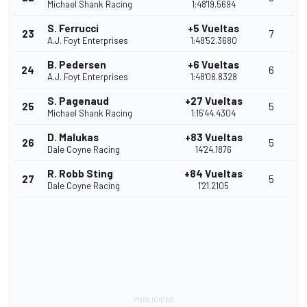
Michael Shank Racing
1:48'19.5694
S. Ferrucci
+5 Vueltas
23
7
A.J. Foyt Enterprises
1:48'52.3680
B. Pedersen
+6 Vueltas
24
6
A.J. Foyt Enterprises
1:48'08.8328
S. Pagenaud
+27 Vueltas
25
5
Michael Shank Racing
1:15'44.4304
D. Malukas
+83 Vueltas
26
5
Dale Coyne Racing
14'24.1876
R. Robb Sting
+84 Vueltas
27
5
Dale Coyne Racing
1'21.2105