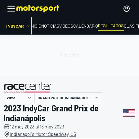
RESULTADOS
INDYCAR
INICIO
NOTICIAS
VIDEOS
CALENDARIO
CLASIF
GRAND PRIX DE INDIANÁPOLIS
presentado por
2023 IndyCar Grand Prix de
Indianápolis
12 may 2023 al 13 may 2023
Indianapolis Motor Speedway, US