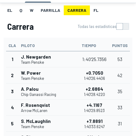
EL
Q
W
PARRILLA
CARRERA
FL
Carrera
Todas las estadísticas
CLA
PILOTO
TIEMPO
PUNTOS
J. Newgarden
1
1:40'25.7356
53
Team Penske
W. Power
+0.7050
2
42
Team Penske
1:40'26.4406
A. Palou
+2.6864
3
35
Chip Ganassi Racing
1:40'28.4220
F. Rosenqvist
+4.1167
4
33
Arrow McLaren
1:40'29.8523
S. McLaughlin
+7.8891
5
31
Team Penske
1:40'33.6247