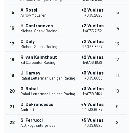
A. Rossi
+2 Vueltas
15
15
Arrow McLaren
1:40'35.2626
H. Castroneves
+2 Vueltas
16
14
Michael Shank Racing
1:40'35.7132
C. Daly
+2 Vueltas
17
13
Michael Shank Racing
1:40'35.8337
R. van Kalmthout
+2 Vueltas
18
12
Ed Carpenter Racing
1:40'36.1839
J. Harvey
+3 Vueltas
19
11
Rahal Letterman Lanigan Racing
1:40'35.6685
G. Rahal
+3 Vueltas
20
10
Rahal Letterman Lanigan Racing
1:40'39.9164
D. DeFrancesco
+4 Vueltas
21
9
Andretti
1:40'38.6087
S. Ferrucci
+5 Vueltas
22
8
A.J. Foyt Enterprises
1:40'39.6525