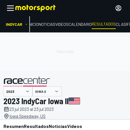
RESULTADOS
INDYCAR
INICIO
NOTICIAS
VIDEOS
CALENDARIO
CLASIF
IOWA II
presentado por
2023 IndyCar Iowa II
23 jul 2023 al 23 jul 2023
Iowa Speedway, US
Resumen
Resultados
Noticias
Videos