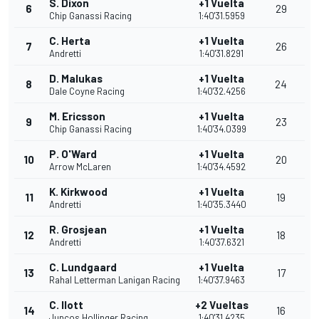
S. Dixon
+1 Vuelta
6
29
Chip Ganassi Racing
1:40'31.5959
C. Herta
+1 Vuelta
7
26
Andretti
1:40'31.8291
D. Malukas
+1 Vuelta
8
24
Dale Coyne Racing
1:40'32.4256
M. Ericsson
+1 Vuelta
9
23
Chip Ganassi Racing
1:40'34.0399
P. O'Ward
+1 Vuelta
10
20
Arrow McLaren
1:40'34.4592
K. Kirkwood
+1 Vuelta
11
19
Andretti
1:40'35.3440
R. Grosjean
+1 Vuelta
12
18
Andretti
1:40'37.6321
C. Lundgaard
+1 Vuelta
13
17
Rahal Letterman Lanigan Racing
1:40'37.9463
C. Ilott
+2 Vueltas
14
16
Juncos Hollinger Racing
1:40'31.4235