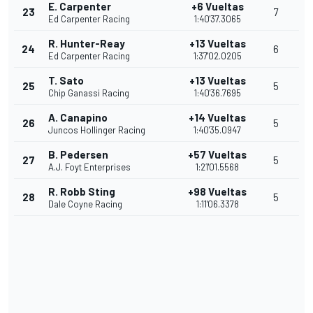
E. Carpenter
+6 Vueltas
23
7
Ed Carpenter Racing
1:40'37.3065
R. Hunter-Reay
+13 Vueltas
24
6
Ed Carpenter Racing
1:37'02.0205
T. Sato
+13 Vueltas
25
5
Chip Ganassi Racing
1:40'36.7695
A. Canapino
+14 Vueltas
26
5
Juncos Hollinger Racing
1:40'35.0947
B. Pedersen
+57 Vueltas
27
5
A.J. Foyt Enterprises
1:21'01.5568
R. Robb Sting
+98 Vueltas
28
5
Dale Coyne Racing
1:11'06.3378