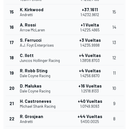
K. Kirkwood
+37.1611
15
15
Andretti
1:42'32.9612
A. Rossi
+1 Vuelta
16
14
Arrow McLaren
1:42'25.4965
S. Ferrucci
+3 Vueltas
17
13
A.J. Foyt Enterprises
1:42'35.9998
C. Ilott
+4 Vueltas
18
12
Juncos Hollinger Racing
1:38'08.8703
R. Robb Sting
+4 Vueltas
19
11
Dale Coyne Racing
1:42'56.6670
D. Malukas
+16 Vueltas
20
10
Dale Coyne Racing
1:25'18.8133
H. Castroneves
+40 Vueltas
21
9
Michael Shank Racing
1:01'49.9093
R. Grosjean
+44 Vueltas
22
8
Andretti
54'00.0025