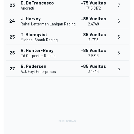
D. DeFrancesco
+75 Vueltas
23
7
Andretti
17'15.8172
J. Harvey
+85 Vueltas
24
6
Rahal Letterman Lanigan Racing
2.4749
T. Blomqvist
+85 Vueltas
25
5
Michael Shank Racing
2.4718
R. Hunter-Reay
+85 Vueltas
26
5
Ed Carpenter Racing
2.5813
B. Pedersen
+85 Vueltas
27
5
A.J. Foyt Enterprises
3.1543