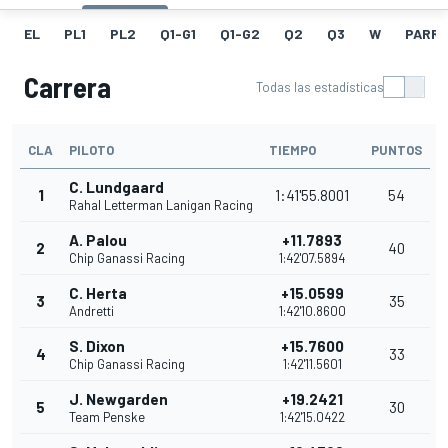
EL
PL1
PL2
Q1-G1
Q1-G2
Q2
Q3
W
PARRI
Carrera
Todas las estadísticas
CLA
PILOTO
TIEMPO
PUNTOS
C. Lundgaard
1
1:41'55.8001
54
Rahal Letterman Lanigan Racing
A. Palou
+11.7893
2
40
Chip Ganassi Racing
1:42'07.5894
C. Herta
+15.0599
3
35
Andretti
1:42'10.8600
S. Dixon
+15.7600
4
33
Chip Ganassi Racing
1:42'11.5601
J. Newgarden
+19.2421
5
30
Team Penske
1:42'15.0422