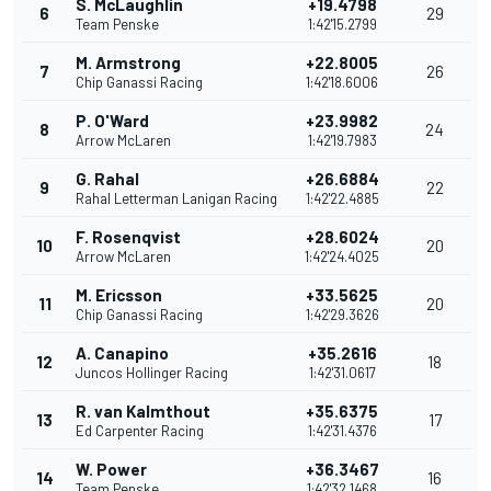
S. McLaughlin
+19.4798
6
29
Team Penske
1:42'15.2799
M. Armstrong
+22.8005
7
26
Chip Ganassi Racing
1:42'18.6006
P. O'Ward
+23.9982
8
24
Arrow McLaren
1:42'19.7983
G. Rahal
+26.6884
9
22
Rahal Letterman Lanigan Racing
1:42'22.4885
F. Rosenqvist
+28.6024
10
20
Arrow McLaren
1:42'24.4025
M. Ericsson
+33.5625
11
20
Chip Ganassi Racing
1:42'29.3626
A. Canapino
+35.2616
12
18
Juncos Hollinger Racing
1:42'31.0617
R. van Kalmthout
+35.6375
13
17
Ed Carpenter Racing
1:42'31.4376
W. Power
+36.3467
14
16
Team Penske
1:42'32.1468