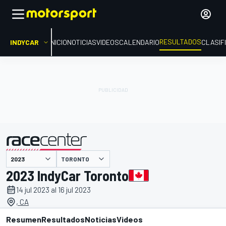
RESULTADOS
INDYCAR
INICIO
NOTICIAS
VIDEOS
CALENDARIO
CLASIF
TORONTO
presentado por
2023 IndyCar Toronto
14 jul 2023 al 16 jul 2023
, CA
Resumen
Resultados
Noticias
Videos