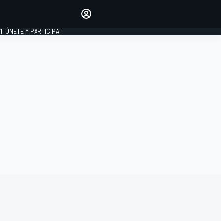
favoritos
Haz que se oiga tu voz
comentando artículos.
1, ÚNETE Y PARTICIPA!
INICIAR SESIÓN
EDICIÓN
LATINOAMÉRICA