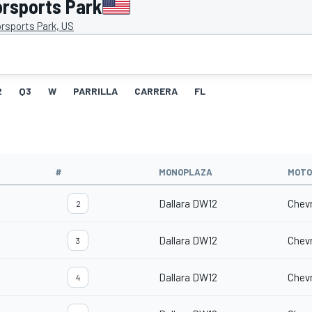
orsports Park
rsports Park, US
2
Q3
W
PARRILLA
CARRERA
FL
#
MONOPLAZA
MOTO
Dallara DW12
Chevr
2
Dallara DW12
Chevr
3
Dallara DW12
Chevr
4