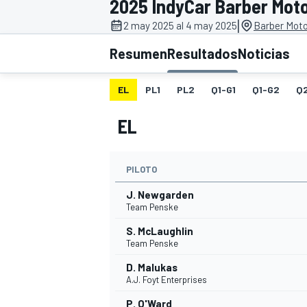
2025 IndyCar Barber Mot
|
INDYCAR
2 may 2025 al 4 may 2025
Barber Moto
Resumen
Resultados
Noticias
EL
PL1
PL2
Q1-G1
Q1-G2
Q
EL
PILOTO
J. Newgarden
Team Penske
MOTOGP
S. McLaughlin
Team Penske
D. Malukas
A.J. Foyt Enterprises
P. O'Ward