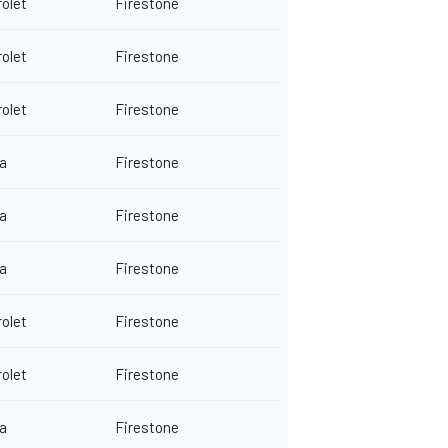
olet
Firestone
olet
Firestone
olet
Firestone
a
Firestone
a
Firestone
a
Firestone
olet
Firestone
olet
Firestone
a
Firestone