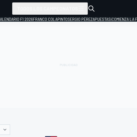
TODOS LOS CAMPEONATOS
ALENDARIO F1 2026
FRANCO COLAPINTO
SERGIO PÉREZ
APUESTAS
¡COMIENZA LA F