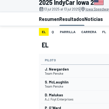
2025 IndyCar Iowa 2
|
INDYCAR
13 jul 2025 al 13 jul 2025
Iowa Speedway
Resumen
Resultados
Noticias
EL
Q
PARRILLA
CARRERA
FL
EL
PILOTO
J. Newgarden
Team Penske
MOTOGP
S. McLaughlin
Team Penske
D. Malukas
A.J. Foyt Enterprises
P. O'Ward