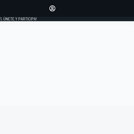
favoritos
Haz que se oiga tu voz
comentando artículos.
1, ÚNETE Y PARTICIPA!
INICIAR SESIÓN
EDICIÓN
LATINOAMÉRICA