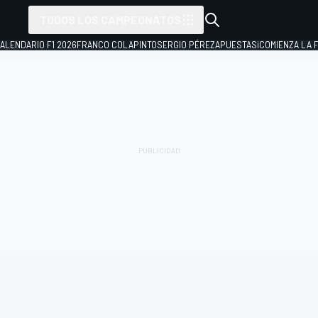
TODOS LOS CAMPEONATOS
ALENDARIO F1 2026
FRANCO COLAPINTO
SERGIO PÉREZ
APUESTAS
¡COMIENZA LA F