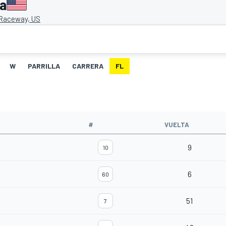
ca
Raceway, US
W
PARRILLA
CARRERA
FL
#
VUELTA
9
10
6
60
51
7