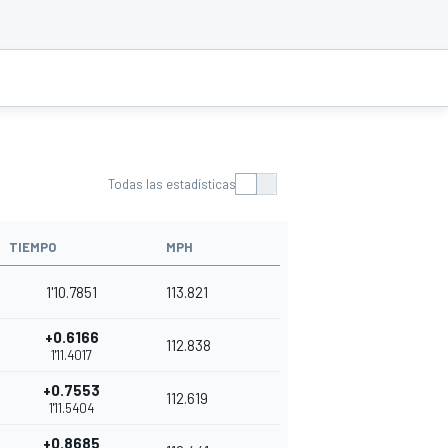
Todas las estadísticas
TIEMPO
MPH
1'10.7851
113.821
+0.6166
112.838
1'11.4017
+0.7553
112.619
1'11.5404
+0.8685