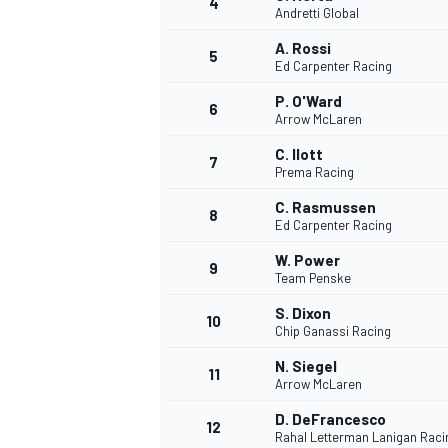
4
Andretti Global
A. Rossi
5
Ed Carpenter Racing
P. O'Ward
6
Arrow McLaren
C. Ilott
7
Prema Racing
NASCAR CUP
C. Rasmussen
8
Ed Carpenter Racing
W. Power
9
Team Penske
S. Dixon
10
Chip Ganassi Racing
N. Siegel
11
Arrow McLaren
D. DeFrancesco
12
Rahal Letterman Lanigan Raci