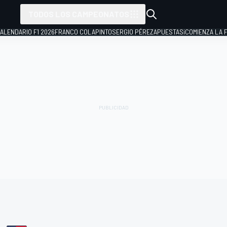
TODOS LOS CAMPEONATOS
ALENDARIO F1 2026
FRANCO COLAPINTO
SERGIO PÉREZ
APUESTAS
¡COMIENZA LA F