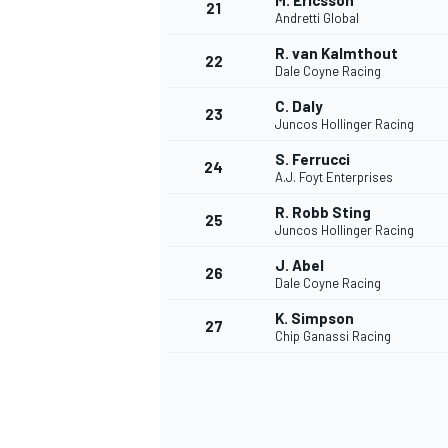
M. Ericsson
21
Andretti Global
R. van Kalmthout
22
Dale Coyne Racing
C. Daly
23
Juncos Hollinger Racing
S. Ferrucci
24
A.J. Foyt Enterprises
R. Robb Sting
25
Juncos Hollinger Racing
J. Abel
26
Dale Coyne Racing
K. Simpson
27
Chip Ganassi Racing