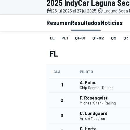
2025 IndyCar Laguna Se
|
INDYCAR
25 jul 2025 al 27 jul 2025
Laguna Seca 
Resumen
Resultados
Noticias
EL
PL1
Q1-G1
Q1-G2
Q2
Q3
FL
CLA
PILOTO
A. Palou
1
Chip Ganassi Racing
MOTOGP
F. Rosenqvist
2
Michael Shank Racing
C. Lundgaard
3
Arrow McLaren
C. Herta