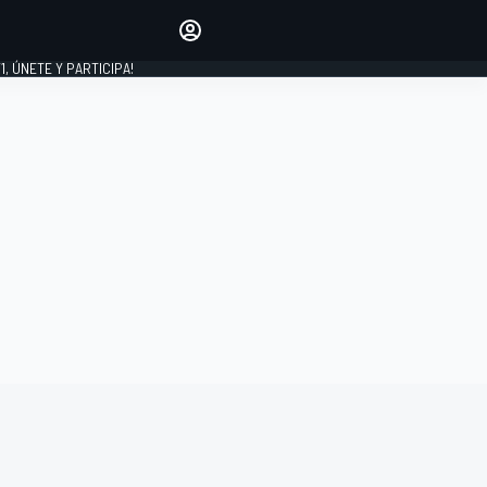
favoritos
Haz que se oiga tu voz
comentando artículos.
1, ÚNETE Y PARTICIPA!
INICIAR SESIÓN
EDICIÓN
LATINOAMÉRICA