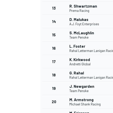
R. Shwartzman
FÓRMULA E
13
Prema Racing
D. Malukas
14
A.J. Foyt Enterprises
S. McLaughlin
15
Team Penske
L. Foster
16
Rahal Letterman Lanigan Raci
K. Kirkwood
17
Andretti Global
G. Rahal
18
Rahal Letterman Lanigan Raci
WRC
J. Newgarden
19
Team Penske
M. Armstrong
20
Michael Shank Racing