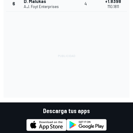
D. Malukas
+1.8398
6
4
A.J. Foyt Enterprises
1'10.1811
Descarga tus apps