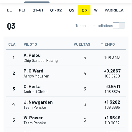
EL
PL1
Q1-G1
Q1-G2
Q2
Q3
W
PARRILLA
Q3
Todas las estadísticas
CLA
PILOTO
VUELTAS
TIEMPO
A. Palou
1
5
1'08.3413
Chip Ganassi Racing
P. O'Ward
+0.2867
2
4
Arrow McLaren
1'08.6280
C. Herta
+0.5411
3
3
Andretti Global
1'08.8824
J. Newgarden
+1.3282
4
3
Team Penske
1'09.6695
W. Power
+1.6649
5
5
Team Penske
1'10.0062