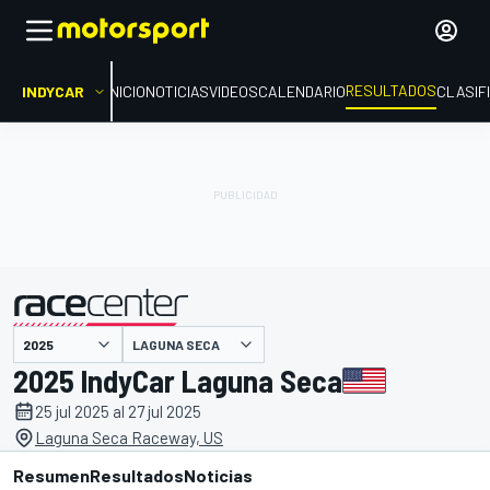
RESULTADOS
INDYCAR
INICIO
NOTICIAS
VIDEOS
CALENDARIO
CLASIF
LAGUNA SECA
presentado por
2025 IndyCar Laguna Seca
25 jul 2025 al 27 jul 2025
Laguna Seca Raceway, US
Resumen
Resultados
Noticias