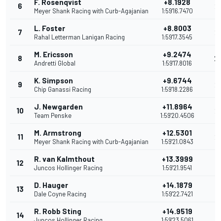
F. Rosenqvist
+8.1928
6
2
Meyer Shank Racing with Curb-Agajanian
1:59'16.7470
L. Foster
+8.8003
7
2
Rahal Letterman Lanigan Racing
1:59'17.3545
M. Ericsson
+9.2474
8
2
Andretti Global
1:59'17.8016
K. Simpson
+9.6744
9
2
Chip Ganassi Racing
1:59'18.2286
J. Newgarden
+11.8964
10
2
Team Penske
1:59'20.4506
M. Armstrong
+12.5301
11
2
Meyer Shank Racing with Curb-Agajanian
1:59'21.0843
R. van Kalmthout
+13.3999
12
1
Juncos Hollinger Racing
1:59'21.9541
D. Hauger
+14.1879
13
1
Dale Coyne Racing
1:59'22.7421
R. Robb Sting
+14.9519
14
1
Juncos Hollinger Racing
1:59'23.5061