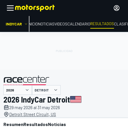
RESULTADOS
INDYCAR
INICIO
NOTICIAS
VIDEOS
CALENDARIO
CLASIF
DETROIT
presentado por
2026 IndyCar Detroit
29 may 2026 al 31 may 2026
Detroit Street Circuit, US
Resumen
Resultados
Noticias