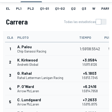
EL
PL1
PL2
Q1-G1
Q1-G2
Q2
Q3
W
PARRI
Carrera
Todas las estadísticas
CLA
PILOTO
TIEMPO
PUN
A. Palou
1
1:59'08.5542
5
Chip Ganassi Racing
K. Kirkwood
+3.0584
2
4
Andretti Global
1:59'11.6126
G. Rahal
+5.1803
3
3
Rahal Letterman Lanigan Racing
1:59'13.7345
P. O'Ward
+6.2416
4
3
Arrow McLaren
1:59'14.7958
C. Lundgaard
+7.2633
5
3
Arrow McLaren
1:59'15.8175