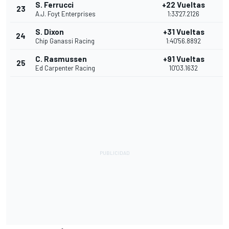
S. Ferrucci
+22 Vueltas
23
7
A.J. Foyt Enterprises
1:33'27.2126
S. Dixon
+31 Vueltas
24
6
Chip Ganassi Racing
1:40'56.8892
C. Rasmussen
+91 Vueltas
25
5
Ed Carpenter Racing
10'03.1632